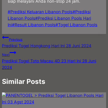
siap melayani Anda non-stop 24 jam.
Post
#
Prediksi Keluaran Libanon Pools
#
Prediksi
Tags:
Libanon Pools
#
Prediksi Libanon Pools Hari
Ini
#
Result Libanon Pools
#
Togel Libanon Pools
Post
Previous
Prediksi Togel Hongkong Hari Ini 28 Juni 2024
navigation
Next
Prediksi Togel Toto Macau 4D 23 Hari Ini 28 Juni
2024
Similar Posts