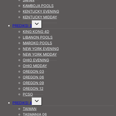
KAMBOJA POOLS
KENTUCKY EVENING
KENTUCKY MIDDAY
Toggle
PREDIKSI 3
child
menu
KING KONG 4D
LIBANON POOLS
MAROKO POOLS
NEW YORK EVENING
NEW YORK MIDDAY
OHIO EVENING
OHIO MIDDAY
OREGON 03
OREGON 06
OREGON 09
OREGON 12
PCSO
Toggle
PREDIKSI 4
child
menu
TAIWAN
TASMANIA 06