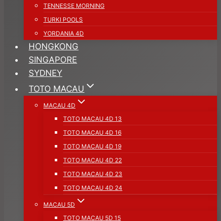
TENNESSE MORNING
TURKI POOLS
YORDANIA 4D
HONGKONG
SINGAPORE
SYDNEY
TOTO MACAU
MACAU 4D
TOTO MACAU 4D 13
TOTO MACAU 4D 16
TOTO MACAU 4D 19
TOTO MACAU 4D 22
TOTO MACAU 4D 23
TOTO MACAU 4D 24
MACAU 5D
TOTO MACAU 5D 15