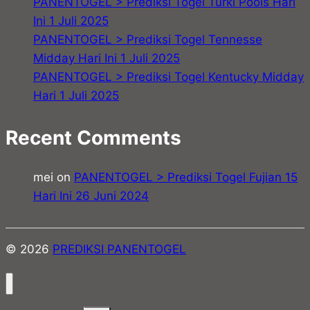
PANENTOGEL > Prediksi Togel Turki Pools Hari
Ini 1 Juli 2025
PANENTOGEL > Prediksi Togel Tennesse
Midday Hari Ini 1 Juli 2025
PANENTOGEL > Prediksi Togel Kentucky Midday
Hari 1 Juli 2025
Recent Comments
mei
on
PANENTOGEL > Prediksi Togel Fujian 15
Hari Ini 26 Juni 2024
© 2026
PREDIKSI PANENTOGEL