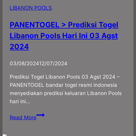
LIBANON POOLS
PANENTOGEL > Prediksi Togel
Libanon Pools Hari Ini 03 Agst
2024
By
03/08/2024
panadmin
12/07/2024
Prediksi Togel Libanon Pools 03 Agst 2024 –
PANENTOGEL bandar togel resmi indonesia
menyediakan prediksi keluaran Libanon Pools
hari ini…
PANENTOGEL
Read More
>
Prediksi