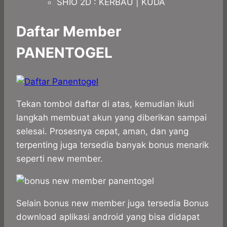
SHIO 2D : KERBAU | KUDA
Daftar Member
PANENTOGEL
Tekan tombol daftar di atas, kemudian ikuti
langkah membuat akun yang diberikan sampai
selesai. Prosesnya cepat, aman, dan yang
terpenting juga tersedia banyak bonus menarik
seperti new member.
Selain bonus new member juga tersedia Bonus
download aplikasi android yang bisa didapat