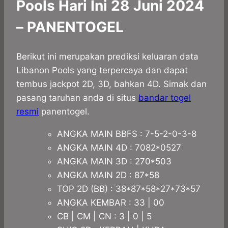
Pools Hari Ini 28 Juni 2024
– PANENTOGEL
Berikut ini merupakan prediksi keluaran data
Libanon Pools yang terpercaya dan dapat
tembus jackpot 2D, 3D, bahkan 4D. Simak dan
pasang taruhan anda di situs
bandar togel
resmi
panentogel.
ANGKA MAIN BBFS : 7-5-2-0-3-8
ANGKA MAIN 4D : 7082*0527
ANGKA MAIN 3D : 270*503
ANGKA MAIN 2D : 87*58
TOP 2D (BB) : 38*87*58*27*73*57
ANGKA KEMBAR : 33 | 00
CB | CM | CN : 3 | 0 | 5