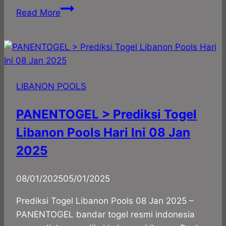
PANENTOGEL
Read More
>
Prediksi
Togel
Libanon
Pools
LIBANON POOLS
Hari
Ini
PANENTOGEL > Prediksi Togel
07
Libanon Pools Hari Ini 08 Jan
mar
2025
2025
By
08/01/2025
panadmin
05/01/2025
Prediksi Togel Libanon Pools 08 Jan 2025 –
PANENTOGEL bandar togel resmi indonesia