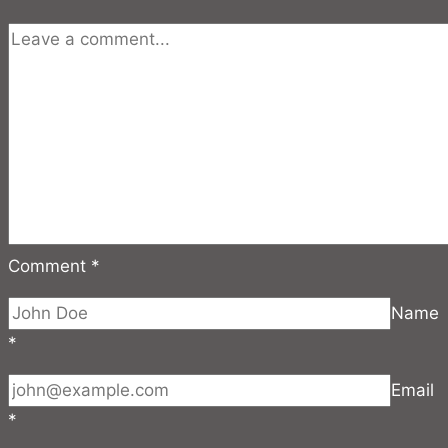
24
Feb
2025
Comment
*
Name
*
Email
*