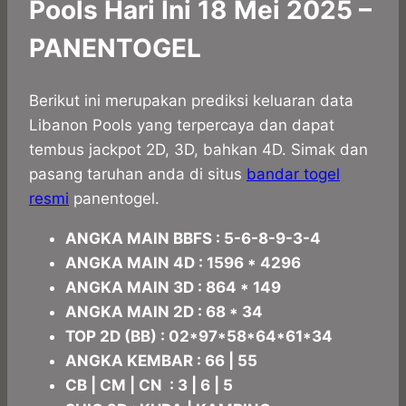
Pools Hari Ini 18 Mei 2025 –
PANENTOGEL
Berikut ini merupakan prediksi keluaran data
Libanon Pools yang terpercaya dan dapat
tembus jackpot 2D, 3D, bahkan 4D. Simak dan
pasang taruhan anda di situs
bandar togel
resmi
panentogel.
ANGKA MAIN BBFS : 5-6-8-9-3-4
ANGKA MAIN 4D : 1596 * 4296
ANGKA MAIN 3D : 864 * 149
ANGKA MAIN 2D : 68 * 34
TOP 2D (BB) : 02*97*58*64*61*34
ANGKA KEMBAR : 66 | 55
CB | CM | CN : 3 | 6 | 5