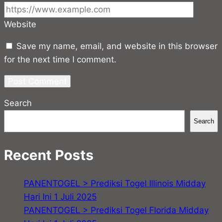
Website
Save my name, email, and website in this browser
for the next time I comment.
Search
Search
Recent Posts
PANENTOGEL > Prediksi Togel Illinois Midday
Hari Ini 1 Juli 2025
PANENTOGEL > Prediksi Togel Florida Midday