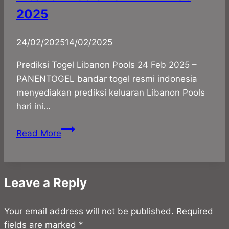
2024
2025
By
24/02/2025
panadmin
14/02/2025
Prediksi Togel Libanon Pools 24 Feb 2025 –
PANENTOGEL bandar togel resmi indonesia
menyediakan prediksi keluaran Libanon Pools
hari ini…
PANENTOGEL
Read More
>
Prediksi
Togel
Leave a Reply
Libanon
Pools
Your email address will not be published.
Hari
Required
fields are marked
Ini
*