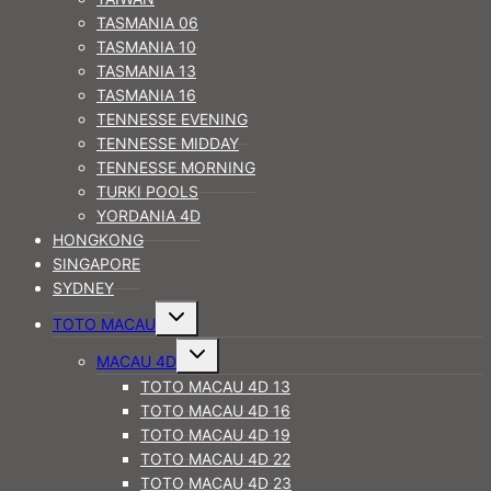
TASMANIA 06
TASMANIA 10
TASMANIA 13
TASMANIA 16
TENNESSE EVENING
TENNESSE MIDDAY
TENNESSE MORNING
TURKI POOLS
YORDANIA 4D
HONGKONG
SINGAPORE
SYDNEY
Toggle
TOTO MACAU
child
menu
Toggle
MACAU 4D
child
menu
TOTO MACAU 4D 13
TOTO MACAU 4D 16
TOTO MACAU 4D 19
TOTO MACAU 4D 22
TOTO MACAU 4D 23