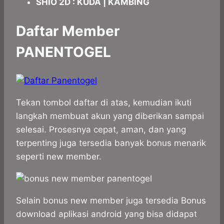
SHIO 2D : KUDA | KAMBING
Daftar Member
PANENTOGEL
Tekan tombol daftar di atas, kemudian ikuti
langkah membuat akun yang diberikan sampai
selesai. Prosesnya cepat, aman, dan yang
terpenting juga tersedia banyak bonus menarik
seperti new member.
Selain bonus new member juga tersedia Bonus
download aplikasi android yang bisa didapat