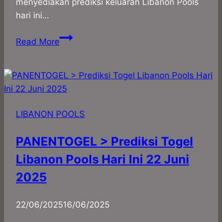
menyediakan prediksi keluaran Libanon Pools
hari ini…
PANENTOGEL
Read More
>
Prediksi
Togel
Libanon
Pools
LIBANON POOLS
Hari
Ini
PANENTOGEL > Prediksi Togel
10
Libanon Pools Hari Ini 22 Juni
Agst
2024
2025
By
22/06/2025
panadmin
16/06/2025