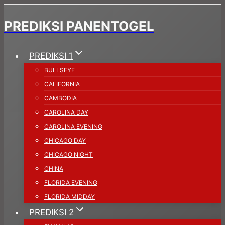
Skip
PREDIKSI PANENTOGEL
to
content
PREDIKSI 1
BULLSEYE
CALIFORNIA
CAMBODIA
CAROLINA DAY
CAROLINA EVENING
CHICAGO DAY
CHICAGO NIGHT
CHINA
FLORIDA EVENING
FLORIDA MIDDAY
PREDIKSI 2