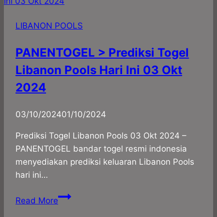
LIBANON POOLS
PANENTOGEL > Prediksi Togel
Libanon Pools Hari Ini 03 Okt
2024
By
03/10/2024
panadmin
01/10/2024
Prediksi Togel Libanon Pools 03 Okt 2024 –
PANENTOGEL bandar togel resmi indonesia
menyediakan prediksi keluaran Libanon Pools
hari ini…
PANENTOGEL
Read More
>