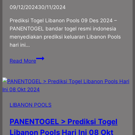
By
09/12/2024
panadmin
30/11/2024
Prediksi Togel Libanon Pools 09 Des 2024 –
PANENTOGEL bandar togel resmi indonesia
menyediakan prediksi keluaran Libanon Pools
hari ini…
PANENTOGEL
Read More
>
Prediksi
Togel
Libanon
Pools
LIBANON POOLS
Hari
Ini
PANENTOGEL > Prediksi Togel
09
Libanon Pools Hari Ini 08 Okt
Des