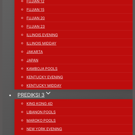
FUJIAN 12
FUJIAN 15
FUJIAN 20
FUJIAN 23
ILLINOIS EVENING
ILLINOIS MIDDAY
JAKARTA
JAPAN
KAMBOJA POOLS
KENTUCKY EVENING
KENTUCKY MIDDAY
PREDIKSI 3
KING KONG 4D
LIBANON POOLS
MAROKO POOLS
NEW YORK EVENING