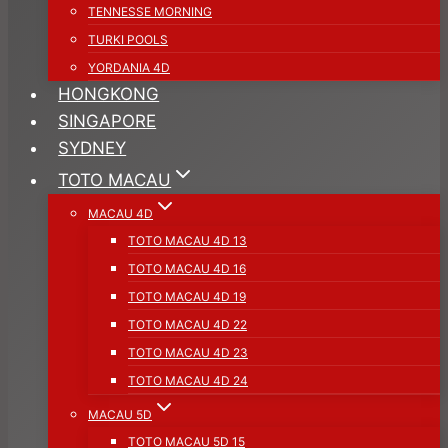
TENNESSE MORNING
TURKI POOLS
YORDANIA 4D
HONGKONG
SINGAPORE
SYDNEY
TOTO MACAU
MACAU 4D
TOTO MACAU 4D 13
TOTO MACAU 4D 16
TOTO MACAU 4D 19
TOTO MACAU 4D 22
TOTO MACAU 4D 23
TOTO MACAU 4D 24
MACAU 5D
TOTO MACAU 5D 15