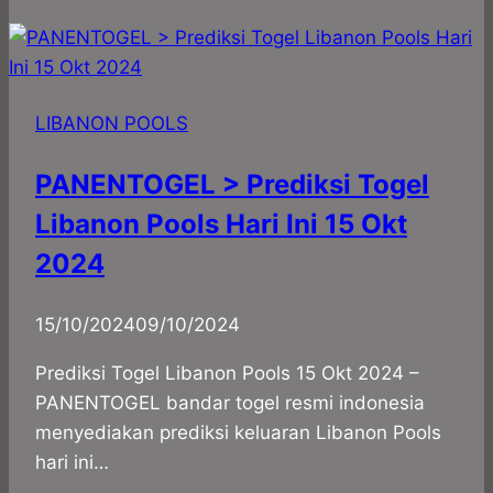
Prediksi
Togel
Libanon
Pools
LIBANON POOLS
Hari
Ini
PANENTOGEL > Prediksi Togel
03
Libanon Pools Hari Ini 15 Okt
Okt
2024
2024
By
15/10/2024
panadmin
09/10/2024
Prediksi Togel Libanon Pools 15 Okt 2024 –
PANENTOGEL bandar togel resmi indonesia
menyediakan prediksi keluaran Libanon Pools
hari ini…