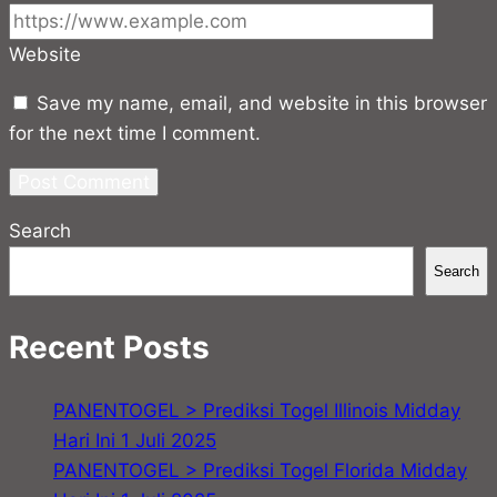
Website
Save my name, email, and website in this browser
for the next time I comment.
Search
Search
Recent Posts
PANENTOGEL > Prediksi Togel Illinois Midday
Hari Ini 1 Juli 2025
PANENTOGEL > Prediksi Togel Florida Midday