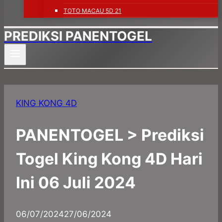
TOTO MACAU 5D 21
PREDIKSI PANENTOGEL
KING KONG 4D
PANENTOGEL > Prediksi
Togel King Kong 4D Hari
Ini 06 Juli 2024
By
06/07/2024
panadmin
27/06/2024