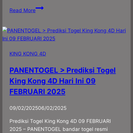
PANENTOGEL
Read More
>
Prediksi
Togel
King
Kong
KING KONG 4D
4D
Hari
PANENTOGEL > Prediksi Togel
Ini
King Kong 4D Hari Ini 09
25
MARET
FEBRUARI 2025
2025
By
09/02/2025
panadmin
06/02/2025
Prediksi Togel King Kong 4D 09 FEBRUARI
2025 – PANENTOGEL bandar togel resmi