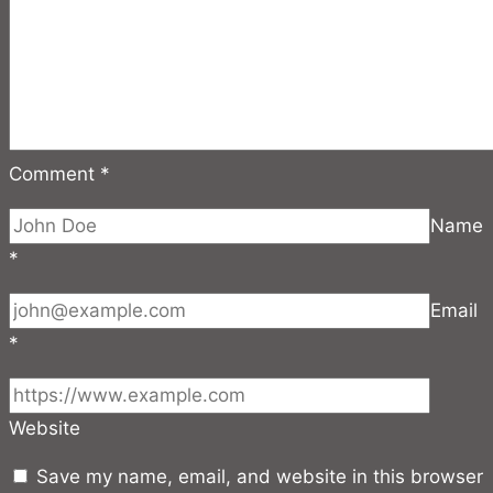
Comment
*
Name
*
Email
*
Website
Save my name, email, and website in this browser