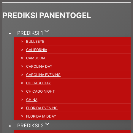
Skip
PREDIKSI PANENTOGEL
to
content
PREDIKSI 1
BULLSEYE
CALIFORNIA
CAMBODIA
CAROLINA DAY
CAROLINA EVENING
CHICAGO DAY
CHICAGO NIGHT
CHINA
FLORIDA EVENING
FLORIDA MIDDAY
PREDIKSI 2