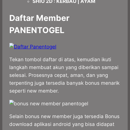
SHIO 2D : KERBAU | AYAM
Daftar Member
PANENTOGEL
Tekan tombol daftar di atas, kemudian ikuti
langkah membuat akun yang diberikan sampai
selesai. Prosesnya cepat, aman, dan yang
terpenting juga tersedia banyak bonus menarik
seperti new member.
Selain bonus new member juga tersedia Bonus
download aplikasi android yang bisa didapat