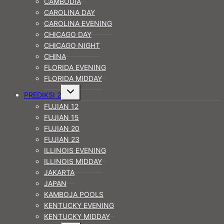
CAMBODIA
CAROLINA DAY
CAROLINA EVENING
CHICAGO DAY
CHICAGO NIGHT
CHINA
FLORIDA EVENING
FLORIDA MIDDAY
Toggle
PREDIKSI 2
child
menu
FUJIAN 12
FUJIAN 15
FUJIAN 20
FUJIAN 23
ILLINOIS EVENING
ILLINOIS MIDDAY
JAKARTA
JAPAN
KAMBOJA POOLS
KENTUCKY EVENING
KENTUCKY MIDDAY