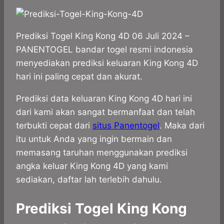
Prediksi Togel King Kong 4D 06 Juli 2024 –
PANENTOGEL bandar togel resmi indonesia
menyediakan prediksi keluaran King Kong 4D
hari ini paling cepat dan akurat.
Prediksi data keluaran King Kong 4D hari ini
dari kami akan sangat bermanfaat dan telah
terbukti cepat dari
situs Panentogel
. Maka dari
itu untuk Anda yang ingin bermain dan
memasang taruhan menggunakan prediksi
angka keluar King Kong 4D yang kami
sediakan, daftar lah terlebih dahulu.
Prediksi Togel King Kong