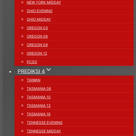
NEW YORK MIDDAY
OHIO EVENING
OHIO MIDDAY
OREGON 03
OREGON 06
OREGON 09
OREGON 12
PCSO
PREDIKSI 4
TAIWAN
TASMANIA 06
TASMANIA 10
TASMANIA 13
TASMANIA 16
TENNESSE EVENING
TENNESSE MIDDAY