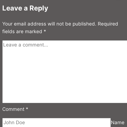
Togel
Leave a Reply
Kentucky
Midday
Your email address will not be published.
Hari
Required
fields are marked
Ini
*
16
Desember
2024
Comment
*
Name