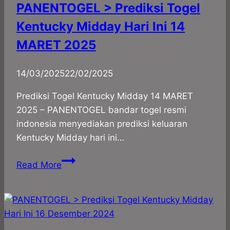
PANENTOGEL > Prediksi Togel
Juni
Kentucky Midday Hari Ini 14
2025
MARET 2025
By
14/03/2025
panadmin
22/02/2025
Prediksi Togel Kentucky Midday 14 MARET
2025 – PANENTOGEL bandar togel resmi
indonesia menyediakan prediksi keluaran
Kentucky Midday hari ini…
PANENTOGEL
Read More
>
Prediksi
Togel
Kentucky
Midday