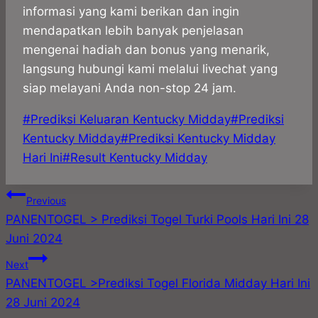
informasi yang kami berikan dan ingin
mendapatkan lebih banyak penjelasan
mengenai hadiah dan bonus yang menarik,
langsung hubungi kami melalui livechat yang
siap melayani Anda non-stop 24 jam.
Post
#
Prediksi Keluaran Kentucky Midday
#
Prediksi
Tags:
Kentucky Midday
#
Prediksi Kentucky Midday
Hari Ini
#
Result Kentucky Midday
Post
Previous
PANENTOGEL > Prediksi Togel Turki Pools Hari Ini 28
navigation
Juni 2024
Next
PANENTOGEL >Prediksi Togel Florida Midday Hari Ini
28 Juni 2024