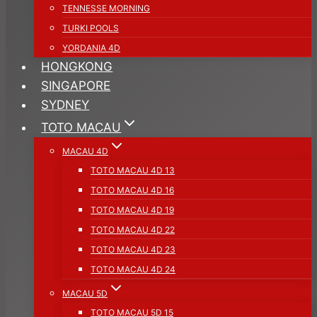
TENNESSE MORNING
TURKI POOLS
YORDANIA 4D
HONGKONG
SINGAPORE
SYDNEY
TOTO MACAU
MACAU 4D
TOTO MACAU 4D 13
TOTO MACAU 4D 16
TOTO MACAU 4D 19
TOTO MACAU 4D 22
TOTO MACAU 4D 23
TOTO MACAU 4D 24
MACAU 5D
TOTO MACAU 5D 15