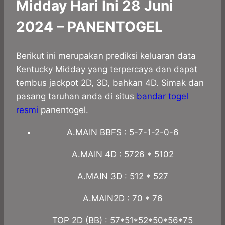
Midday Hari Ini 28 Juni
2024 – PANENTOGEL
Berikut ini merupakan prediksi keluaran data
Kentucky Midday yang terpercaya dan dapat
tembus jackpot 2D, 3D, bahkan 4D. Simak dan
pasang taruhan anda di situs
bandar togel
resmi
panentogel.
A.MAIN BBFS : 5-7-1-2-0-6
A.MAIN 4D : 5726 * 5102
A.MAIN 3D : 512 * 527
A.MAIN2D : 70 * 76
TOP 2D (BB) : 57*51*52*50*56*75