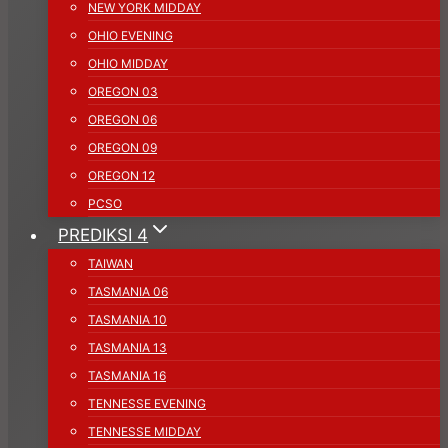
NEW YORK MIDDAY
OHIO EVENING
OHIO MIDDAY
OREGON 03
OREGON 06
OREGON 09
OREGON 12
PCSO
PREDIKSI 4
TAIWAN
TASMANIA 06
TASMANIA 10
TASMANIA 13
TASMANIA 16
TENNESSE EVENING
TENNESSE MIDDAY