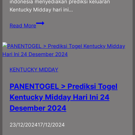
indonesia menyediakan prediksi keluaran
Kentucky Midday hari ini…
PANENTOGEL
Read More
>
Prediksi
Togel
Kentucky
Midday
KENTUCKY MIDDAY
Hari
Ini
PANENTOGEL > Prediksi Togel
12
Kentucky Midday Hari Ini 24
Desember
2024
Desember 2024
By
23/12/2024
panadmin
17/12/2024