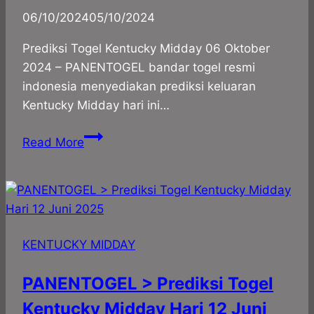
By
06/10/2024
panadmin
05/10/2024
Prediksi Togel Kentucky Midday 06 Oktober
2024 – PANENTOGEL bandar togel resmi
indonesia menyediakan prediksi keluaran
Kentucky Midday hari ini…
PANENTOGEL
Read More
>
Prediksi
Togel
Kentucky
Midday
KENTUCKY MIDDAY
Hari
Ini
PANENTOGEL > Prediksi Togel
06
Kentucky Midday Hari 12 Juni
Oktober