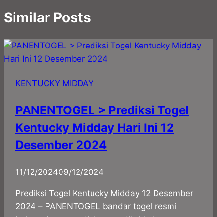
Similar Posts
KENTUCKY MIDDAY
PANENTOGEL > Prediksi Togel
Kentucky Midday Hari Ini 12
Desember 2024
By
11/12/2024
panadmin
09/12/2024
Prediksi Togel Kentucky Midday 12 Desember
2024 – PANENTOGEL bandar togel resmi