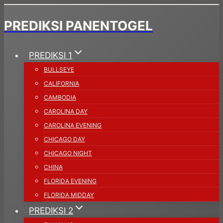
Skip
PREDIKSI PANENTOGEL
to
content
PREDIKSI 1
BULLSEYE
CALIFORNIA
CAMBODIA
CAROLINA DAY
CAROLINA EVENING
CHICAGO DAY
CHICAGO NIGHT
CHINA
FLORIDA EVENING
FLORIDA MIDDAY
PREDIKSI 2