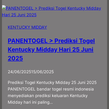
Prediksi
Togel
Kentucky
Midday
KENTUCKY MIDDAY
Hari
Ini
PANENTOGEL > Prediksi Togel
10
Kentucky Midday Hari 25 Juni
APRIL
2025
2025
By
24/06/2025
panadmin
15/06/2025
Prediksi Togel Kentucky Midday 25 Juni 2025
PANENTOGEL bandar togel resmi indonesia
menyediakan prediksi keluaran Kentucky
Midday hari ini paling…