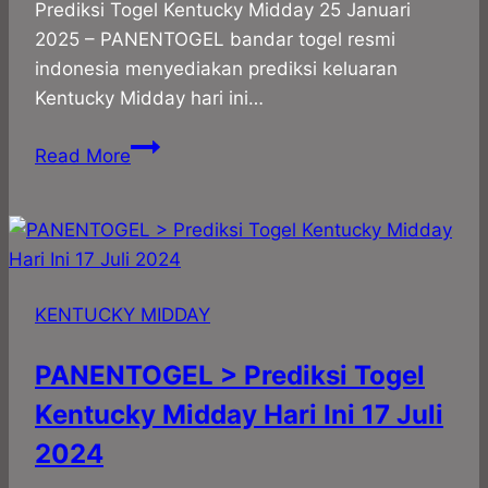
Prediksi Togel Kentucky Midday 25 Januari
2025 – PANENTOGEL bandar togel resmi
indonesia menyediakan prediksi keluaran
Kentucky Midday hari ini…
PANENTOGEL
Read More
>
Prediksi
Togel
Kentucky
Midday
KENTUCKY MIDDAY
Hari
Ini
PANENTOGEL > Prediksi Togel
25
Kentucky Midday Hari Ini 17 Juli
Januari
2025
2024