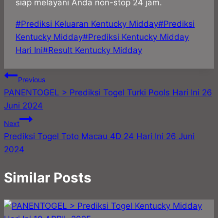
siap melayani Anda non-stop 24 jam.
Post
#
Prediksi Keluaran Kentucky Midday
#
Prediksi
Tags:
Kentucky Midday
#
Prediksi Kentucky Midday
Hari Ini
#
Result Kentucky Midday
Post
Previous
PANENTOGEL > Prediksi Togel Turki Pools Hari Ini 26
navigation
Juni 2024
Next
Prediksi Togel Toto Macau 4D 24 Hari Ini 26 Juni
2024
Similar Posts