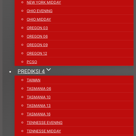
NEW YORK MIDDAY
OHIO EVENING
OHIO MIDDAY
OREGON 03
OREGON 06
OREGON 09
OREGON 12
PCSO
PREDIKSI 4
TAIWAN
TASMANIA 06
TASMANIA 10
TASMANIA 13
TASMANIA 16
TENNESSE EVENING
TENNESSE MIDDAY