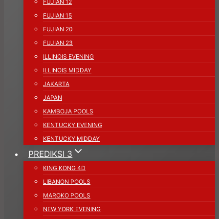
FUJIAN 12
FUJIAN 15
FUJIAN 20
FUJIAN 23
ILLINOIS EVENING
ILLINOIS MIDDAY
JAKARTA
JAPAN
KAMBOJA POOLS
KENTUCKY EVENING
KENTUCKY MIDDAY
PREDIKSI 3
KING KONG 4D
LIBANON POOLS
MAROKO POOLS
NEW YORK EVENING