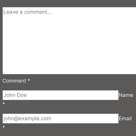
01
Juli
2024
Comment
*
Name
*
Email
*