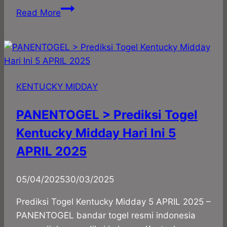
PANENTOGEL
Read More
>
Prediksi
Togel
Kentucky
Midday
KENTUCKY MIDDAY
Hari
25
PANENTOGEL > Prediksi Togel
Juni
Kentucky Midday Hari Ini 5
2025
APRIL 2025
By
05/04/2025
panadmin
30/03/2025
Prediksi Togel Kentucky Midday 5 APRIL 2025 –
PANENTOGEL bandar togel resmi indonesia