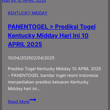
KENTUCKY MIDDAY
PANENTOGEL > Prediksi Togel
Kentucky Midday Hari Ini 10
APRIL 2025
By
10/04/2025
panadmin
02/04/2025
Prediksi Togel Kentucky Midday 10 APRIL 2025
– PANENTOGEL bandar togel resmi indonesia
menyediakan prediksi keluaran Kentucky
Midday hari ini…
PANENTOGEL
Read More
>