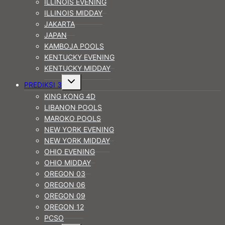
ILLINOIS EVENING
ILLINOIS MIDDAY
JAKARTA
JAPAN
KAMBOJA POOLS
KENTUCKY EVENING
KENTUCKY MIDDAY
Toggle
PREDIKSI 3
child
menu
KING KONG 4D
LIBANON POOLS
MAROKO POOLS
NEW YORK EVENING
NEW YORK MIDDAY
OHIO EVENING
OHIO MIDDAY
OREGON 03
OREGON 06
OREGON 09
OREGON 12
PCSO