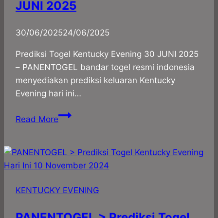
JUNI 2025
By
30/06/2025
panadmin
24/06/2025
Prediksi Togel Kentucky Evening 30 JUNI 2025
– PANENTOGEL bandar togel resmi indonesia
menyediakan prediksi keluaran Kentucky
Evening hari ini…
PANENTOGEL
Read More
>
Prediksi
Togel
Kentucky
Evening
KENTUCKY EVENING
Hari
Ini
PANENTOGEL > Prediksi Togel