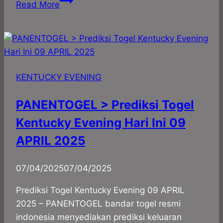
Read More
>
Prediksi
Togel
Kentucky
Evening
KENTUCKY EVENING
Hari
Ini
PANENTOGEL > Prediksi Togel
04
Kentucky Evening Hari Ini 09
Oktober
2024
APRIL 2025
By
07/04/2025
panadmin
07/04/2025
Prediksi Togel Kentucky Evening 09 APRIL
2025 – PANENTOGEL bandar togel resmi
indonesia menyediakan prediksi keluaran