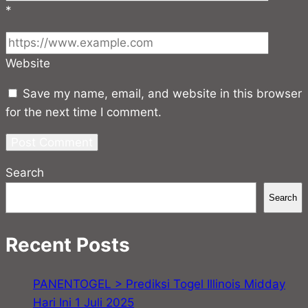
*
Website
Save my name, email, and website in this browser
for the next time I comment.
Search
Search
Recent Posts
PANENTOGEL > Prediksi Togel Illinois Midday
Hari Ini 1 Juli 2025