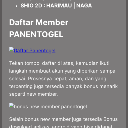
SHIO 2D : HARIMAU | NAGA
Daftar Member
PANENTOGEL
Tekan tombol daftar di atas, kemudian ikuti
langkah membuat akun yang diberikan sampai
selesai. Prosesnya cepat, aman, dan yang
terpenting juga tersedia banyak bonus menarik
seperti new member.
Selain bonus new member juga tersedia Bonus
download aplikasi android yang bisa didapat