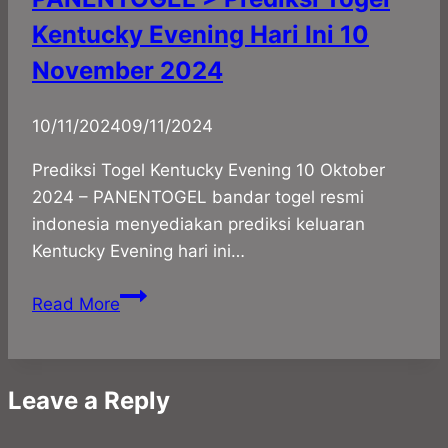
30
Kentucky Evening Hari Ini 10
JUNI
2025
November 2024
By
10/11/2024
panadmin
09/11/2024
Prediksi Togel Kentucky Evening 10 Oktober
2024 – PANENTOGEL bandar togel resmi
indonesia menyediakan prediksi keluaran
Kentucky Evening hari ini…
PANENTOGEL
Read More
>
Prediksi
Togel
Leave a Reply
Kentucky
Evening