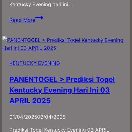
Kentucky Evening hari ini…
PANENTOGEL
Read More
>
Prediksi
Togel
Kentucky
Evening
KENTUCKY EVENING
Hari
Ini
PANENTOGEL > Prediksi Togel
09
Kentucky Evening Hari Ini 03
APRIL
2025
APRIL 2025
By
01/04/2025
panadmin
02/04/2025
Prediksi Togel Kentucky Evening 03 APRIL