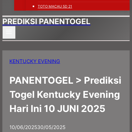
TOTO MACAU 5D 21
PREDIKSI PANENTOGEL
KENTUCKY EVENING
PANENTOGEL > Prediksi
Togel Kentucky Evening
Hari Ini 10 JUNI 2025
By
10/06/2025
panadmin
30/05/2025