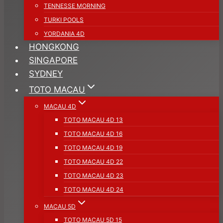
TENNESSE MORNING
TURKI POOLS
YORDANIA 4D
HONGKONG
SINGAPORE
SYDNEY
TOTO MACAU
MACAU 4D
TOTO MACAU 4D 13
TOTO MACAU 4D 16
TOTO MACAU 4D 19
TOTO MACAU 4D 22
TOTO MACAU 4D 23
TOTO MACAU 4D 24
MACAU 5D
TOTO MACAU 5D 15