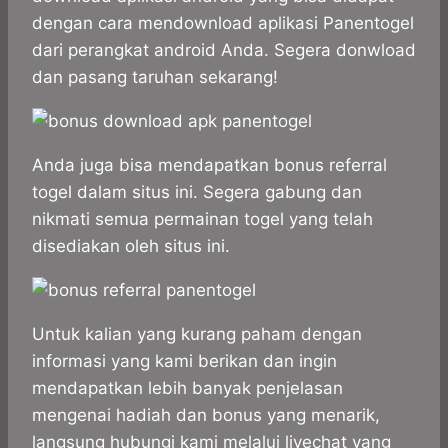
dengan cara mendownload aplikasi Panentogel
dari perangkat android Anda. Segera donwload
dan pasang taruhan sekarang!
Anda juga bisa mendapatkan bonus referral
togel dalam situs ini. Segera gabung dan
nikmati semua permainan togel yang telah
disediakan oleh situs ini.
Untuk kalian yang kurang paham dengan
informasi yang kami berikan dan ingin
mendapatkan lebih banyak penjelasan
mengenai hadiah dan bonus yang menarik,
langsung hubungi kami melalui livechat yang