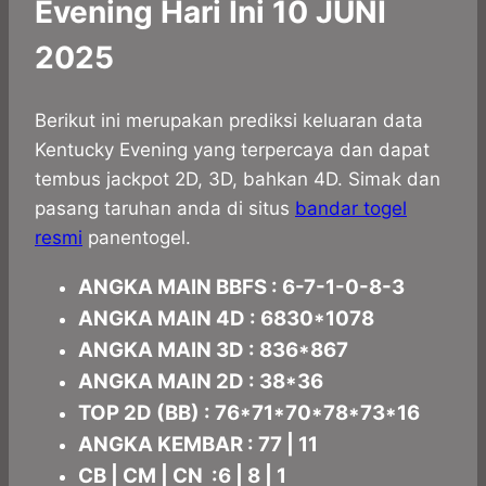
Evening Hari Ini 10 JUNI
2025
Berikut ini merupakan prediksi keluaran data
Kentucky Evening yang terpercaya dan dapat
tembus jackpot 2D, 3D, bahkan 4D. Simak dan
pasang taruhan anda di situs
bandar togel
resmi
panentogel.
ANGKA MAIN BBFS : 6-7-1-0-8-3
ANGKA MAIN 4D : 6830*1078
ANGKA MAIN 3D : 836*867
ANGKA MAIN 2D : 38*36
TOP 2D (BB) : 76*71*70*78*73*16
ANGKA KEMBAR : 77 | 11
CB | CM | CN :6 | 8 | 1