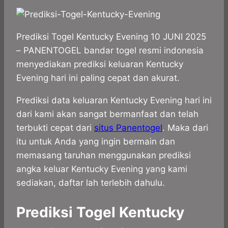
Prediksi Togel Kentucky Evening 10 JUNI 2025
– PANENTOGEL bandar togel resmi indonesia
menyediakan prediksi keluaran Kentucky
Evening hari ini paling cepat dan akurat.
Prediksi data keluaran Kentucky Evening hari ini
dari kami akan sangat bermanfaat dan telah
terbukti cepat dari
situs Panentogel
. Maka dari
itu untuk Anda yang ingin bermain dan
memasang taruhan menggunakan prediksi
angka keluar Kentucky Evening yang kami
sediakan, daftar lah terlebih dahulu.
Prediksi Togel Kentucky