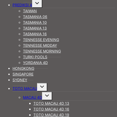
Toggle
PREDIKSI 4
child
menu
TAIWAN
TASMANIA 06
TASMANIA 10
TASMANIA 13
TASMANIA 16
TENNESSE EVENING
TENNESSE MIDDAY
TENNESSE MORNING
TURKI POOLS
YORDANIA 4D
HONGKONG
SINGAPORE
SYDNEY
Toggle
TOTO MACAU
child
menu
Toggle
MACAU 4D
child
menu
TOTO MACAU 4D 13
TOTO MACAU 4D 16
TOTO MACAU 4D 19