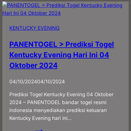
KENTUCKY EVENING
PANENTOGEL > Prediksi Togel
Kentucky Evening Hari Ini 04
Oktober 2024
By
04/10/2024
panadmin
04/10/2024
Prediksi Togel Kentucky Evening 04 Oktober
2024 – PANENTOGEL bandar togel resmi
indonesia menyediakan prediksi keluaran
Kentucky Evening hari ini…
PANENTOGEL