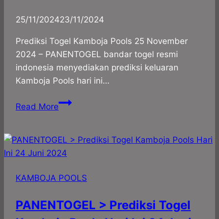
By
25/11/2024
panadmin
23/11/2024
Prediksi Togel Kamboja Pools 25 November
2024 – PANENTOGEL bandar togel resmi
indonesia menyediakan prediksi keluaran
Kamboja Pools hari ini…
PANENTOGEL
Read More
>
Prediksi
Togel
Kamboja
Pools
KAMBOJA POOLS
Hari
Ini
PANENTOGEL > Prediksi Togel
25