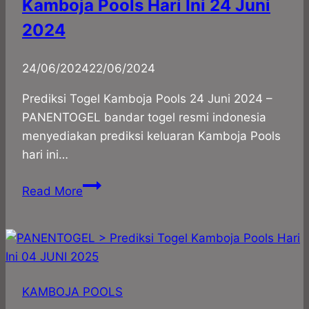
Kamboja Pools Hari Ini 24 Juni
November
2024
2024
By
24/06/2024
panadmin
22/06/2024
Prediksi Togel Kamboja Pools 24 Juni 2024 –
PANENTOGEL bandar togel resmi indonesia
menyediakan prediksi keluaran Kamboja Pools
hari ini…
PANENTOGEL
Read More
>
Prediksi
Togel
Kamboja
Pools
KAMBOJA POOLS
Hari