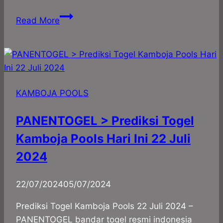
PANENTOGEL
Read More
>
Prediksi
Togel
Kamboja
Pools
KAMBOJA POOLS
Hari
Ini
PANENTOGEL > Prediksi Togel
15
Kamboja Pools Hari Ini 22 Juli
Desember
2024
2024
By
22/07/2024
panadmin
05/07/2024
Prediksi Togel Kamboja Pools 22 Juli 2024 –
PANENTOGEL bandar togel resmi indonesia