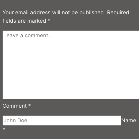
Pools
Your email address will not be published.
Hari
Required
fields are marked
Ini
*
04
JUNI
2025
Comment
*
Name
*