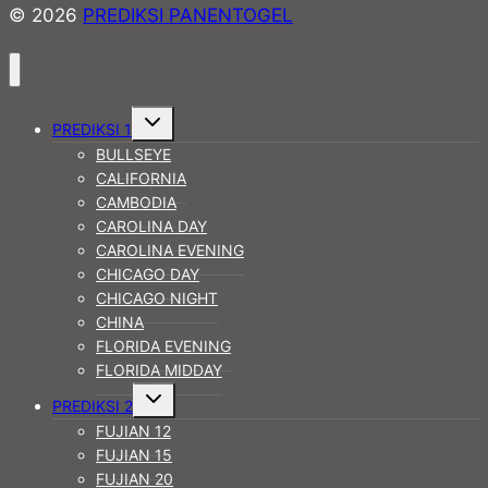
© 2026
PREDIKSI PANENTOGEL
Toggle
PREDIKSI 1
child
menu
BULLSEYE
CALIFORNIA
CAMBODIA
CAROLINA DAY
CAROLINA EVENING
CHICAGO DAY
CHICAGO NIGHT
CHINA
FLORIDA EVENING
FLORIDA MIDDAY
Toggle
PREDIKSI 2
child
menu
FUJIAN 12
FUJIAN 15
FUJIAN 20