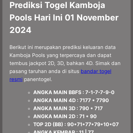
Prediksi Togel Kamboja
Pools Hari Ini 01 November
2024
Berikut ini merupakan prediksi keluaran data
Kamboja Pools yang terpercaya dan dapat
tembus jackpot 2D, 3D, bahkan 4D. Simak dan
pasang taruhan anda di situs
bandar togel
resmi
panentogel.
ANGKA MAIN BBFS : 7-1-7-7-9-0
ANGKA MAIN 4D : 7177 * 7790
ANGKA MAIN 3D : 790 * 717
ANGKA MAIN 2D : 71 * 90
TOP 2D (BB) : 90*71*77*79*10*07
ANGKA KEMBAR : 11 | 77