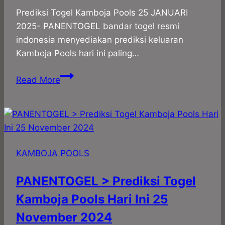
Prediksi Togel Kamboja Pools 25 JANUARI
2025- PANENTOGEL bandar togel resmi
indonesia menyediakan prediksi keluaran
Kamboja Pools hari ini paling…
PANENTOGEL
Read More
>
Prediksi
Togel
Kamboja
Pools
KAMBOJA POOLS
Hari
Ini
PANENTOGEL > Prediksi Togel
25
Kamboja Pools Hari Ini 25
JANUARI
2025
November 2024