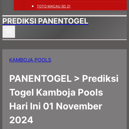
TOTO MACAU 5D 21
PREDIKSI PANENTOGEL
KAMBOJA POOLS
PANENTOGEL > Prediksi
Togel Kamboja Pools
Hari Ini 01 November
2024