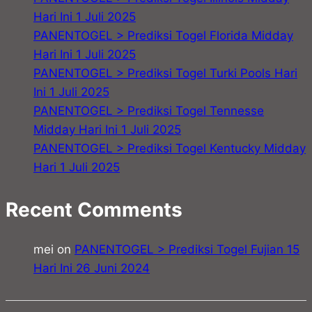
Hari Ini 1 Juli 2025
PANENTOGEL > Prediksi Togel Florida Midday
Hari Ini 1 Juli 2025
PANENTOGEL > Prediksi Togel Turki Pools Hari
Ini 1 Juli 2025
PANENTOGEL > Prediksi Togel Tennesse
Midday Hari Ini 1 Juli 2025
PANENTOGEL > Prediksi Togel Kentucky Midday
Hari 1 Juli 2025
Recent Comments
mei
on
PANENTOGEL > Prediksi Togel Fujian 15
Hari Ini 26 Juni 2024