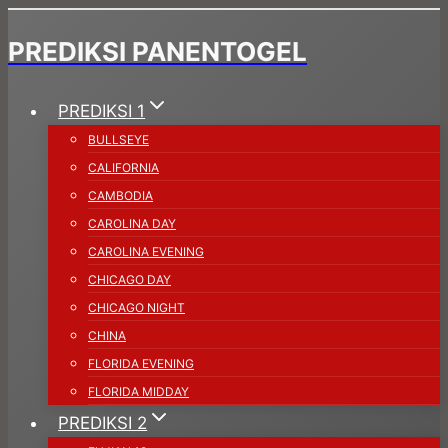
Skip
PREDIKSI PANENTOGEL
to
content
PREDIKSI 1
BULLSEYE
CALIFORNIA
CAMBODIA
CAROLINA DAY
CAROLINA EVENING
CHICAGO DAY
CHICAGO NIGHT
CHINA
FLORIDA EVENING
FLORIDA MIDDAY
PREDIKSI 2