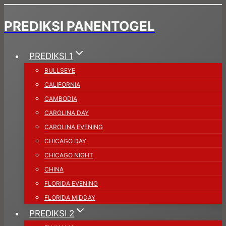
Skip
PREDIKSI PANENTOGEL
to
content
PREDIKSI 1
BULLSEYE
CALIFORNIA
CAMBODIA
CAROLINA DAY
CAROLINA EVENING
CHICAGO DAY
CHICAGO NIGHT
CHINA
FLORIDA EVENING
FLORIDA MIDDAY
PREDIKSI 2