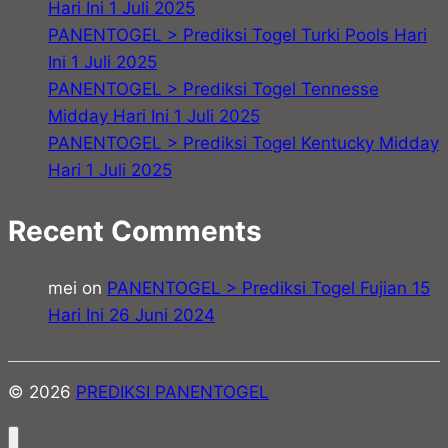
Hari Ini 1 Juli 2025
PANENTOGEL > Prediksi Togel Turki Pools Hari
Ini 1 Juli 2025
PANENTOGEL > Prediksi Togel Tennesse
Midday Hari Ini 1 Juli 2025
PANENTOGEL > Prediksi Togel Kentucky Midday
Hari 1 Juli 2025
Recent Comments
mei
on
PANENTOGEL > Prediksi Togel Fujian 15
Hari Ini 26 Juni 2024
© 2026
PREDIKSI PANENTOGEL