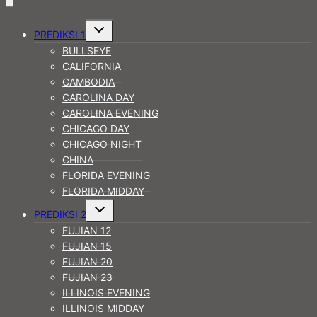
Toggle
PREDIKSI 1
child
menu
BULLSEYE
CALIFORNIA
CAMBODIA
CAROLINA DAY
CAROLINA EVENING
CHICAGO DAY
CHICAGO NIGHT
CHINA
FLORIDA EVENING
FLORIDA MIDDAY
Toggle
PREDIKSI 2
child
menu
FUJIAN 12
FUJIAN 15
FUJIAN 20
FUJIAN 23
ILLINOIS EVENING
ILLINOIS MIDDAY