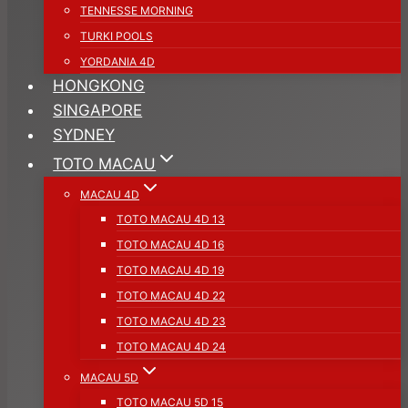
TENNESSE MORNING
TURKI POOLS
YORDANIA 4D
HONGKONG
SINGAPORE
SYDNEY
TOTO MACAU
MACAU 4D
TOTO MACAU 4D 13
TOTO MACAU 4D 16
TOTO MACAU 4D 19
TOTO MACAU 4D 22
TOTO MACAU 4D 23
TOTO MACAU 4D 24
MACAU 5D
TOTO MACAU 5D 15