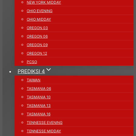
NEW YORK MIDDAY
OHIO EVENING
OHIO MIDDAY
OREGON 03
OREGON 06
OREGON 09
OREGON 12
PCSO
PREDIKSI 4
TAIWAN
TASMANIA 06
TASMANIA 10
TASMANIA 13
TASMANIA 16
TENNESSE EVENING
TENNESSE MIDDAY