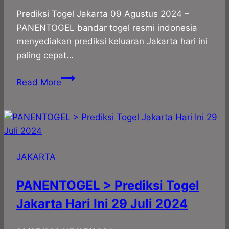
Prediksi Togel Jakarta 09 Agustus 2024 –
PANENTOGEL bandar togel resmi indonesia
menyediakan prediksi keluaran Jakarta hari ini
paling cepat…
PANENTOGEL
Read More
>
Prediksi
Togel
Jakarta
Hari
JAKARTA
Ini
09
PANENTOGEL > Prediksi Togel
Agustus
Jakarta Hari Ini 29 Juli 2024
2024