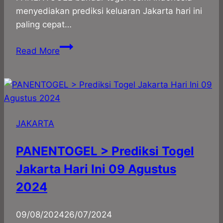
menyediakan prediksi keluaran Jakarta hari ini
paling cepat…
PANENTOGEL
Read More
>
Prediksi
Togel
Jakarta
Hari
JAKARTA
Ini
18
PANENTOGEL > Prediksi Togel
Oktober
Jakarta Hari Ini 09 Agustus
2024
2024
By
09/08/2024
panadmin
26/07/2024