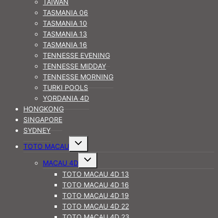
TAIWAN
TASMANIA 06
TASMANIA 10
TASMANIA 13
TASMANIA 16
TENNESSE EVENING
TENNESSE MIDDAY
TENNESSE MORNING
TURKI POOLS
YORDANIA 4D
HONGKONG
SINGAPORE
SYDNEY
Toggle
TOTO MACAU
child
menu
Toggle
MACAU 4D
child
menu
TOTO MACAU 4D 13
TOTO MACAU 4D 16
TOTO MACAU 4D 19
TOTO MACAU 4D 22
TOTO MACAU 4D 23