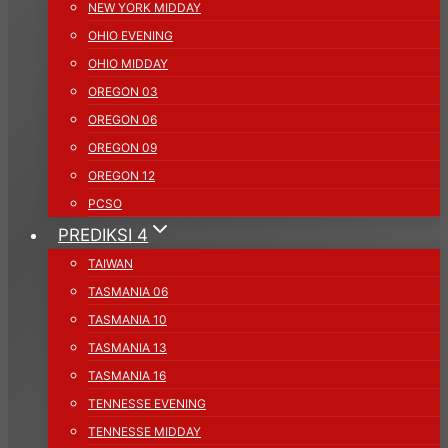
NEW YORK MIDDAY
OHIO EVENING
OHIO MIDDAY
OREGON 03
OREGON 06
OREGON 09
OREGON 12
PCSO
PREDIKSI 4
TAIWAN
TASMANIA 06
TASMANIA 10
TASMANIA 13
TASMANIA 16
TENNESSE EVENING
TENNESSE MIDDAY