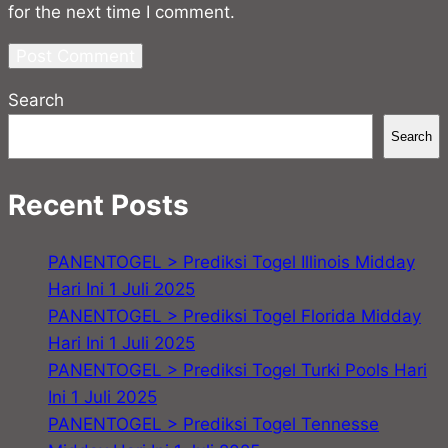
for the next time I comment.
Search
Search
Recent Posts
PANENTOGEL > Prediksi Togel Illinois Midday
Hari Ini 1 Juli 2025
PANENTOGEL > Prediksi Togel Florida Midday
Hari Ini 1 Juli 2025
PANENTOGEL > Prediksi Togel Turki Pools Hari
Ini 1 Juli 2025
PANENTOGEL > Prediksi Togel Tennesse