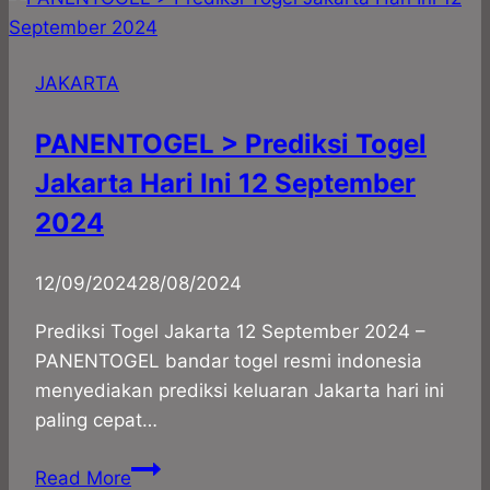
Togel
Jakarta
Hari
JAKARTA
Ini
22
PANENTOGEL > Prediksi Togel
APRIL
Jakarta Hari Ini 12 September
2025
2024
By
12/09/2024
panadmin
28/08/2024
Prediksi Togel Jakarta 12 September 2024 –
PANENTOGEL bandar togel resmi indonesia
menyediakan prediksi keluaran Jakarta hari ini
paling cepat…
PANENTOGEL
Read More