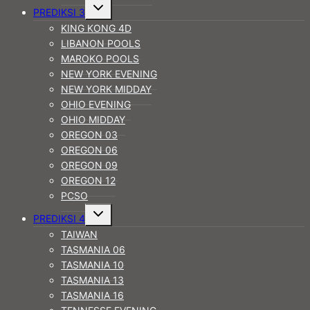
Toggle
PREDIKSI 3
child
menu
KING KONG 4D
LIBANON POOLS
MAROKO POOLS
NEW YORK EVENING
NEW YORK MIDDAY
OHIO EVENING
OHIO MIDDAY
OREGON 03
OREGON 06
OREGON 09
OREGON 12
PCSO
Toggle
PREDIKSI 4
child
menu
TAIWAN
TASMANIA 06
TASMANIA 10
TASMANIA 13
TASMANIA 16