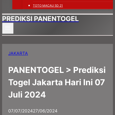
TOTO MACAU 5D 21
PREDIKSI PANENTOGEL
JAKARTA
PANENTOGEL > Prediksi
Togel Jakarta Hari Ini 07
Juli 2024
By
07/07/2024
panadmin
27/06/2024