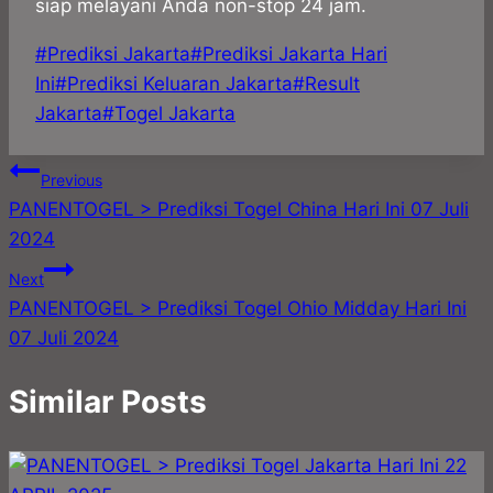
siap melayani Anda non-stop 24 jam.
Post
#
Prediksi Jakarta
#
Prediksi Jakarta Hari
Tags:
Ini
#
Prediksi Keluaran Jakarta
#
Result
Jakarta
#
Togel Jakarta
Post
Previous
PANENTOGEL > Prediksi Togel China Hari Ini 07 Juli
navigation
2024
Next
PANENTOGEL > Prediksi Togel Ohio Midday Hari Ini
07 Juli 2024
Similar Posts