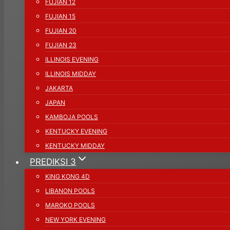
FUJIAN 12
FUJIAN 15
FUJIAN 20
FUJIAN 23
ILLINOIS EVENING
ILLINOIS MIDDAY
JAKARTA
JAPAN
KAMBOJA POOLS
KENTUCKY EVENING
KENTUCKY MIDDAY
PREDIKSI 3
KING KONG 4D
LIBANON POOLS
MAROKO POOLS
NEW YORK EVENING