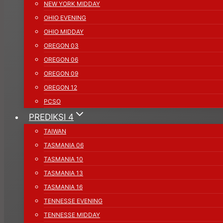
NEW YORK MIDDAY
OHIO EVENING
OHIO MIDDAY
OREGON 03
OREGON 06
OREGON 09
OREGON 12
PCSO
PREDIKSI 4
TAIWAN
TASMANIA 06
TASMANIA 10
TASMANIA 13
TASMANIA 16
TENNESSE EVENING
TENNESSE MIDDAY