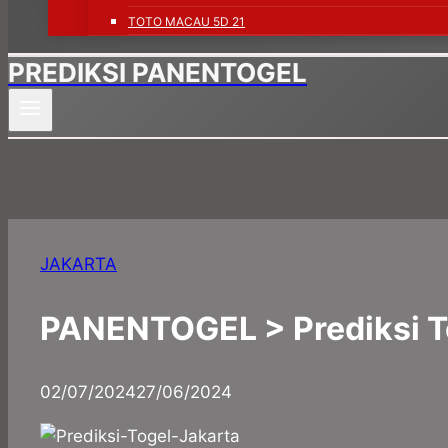
TOTO MACAU 5D 21
PREDIKSI PANENTOGEL
JAKARTA
PANENTOGEL > Prediksi Tog
By
02/07/2024
panadmin
27/06/2024