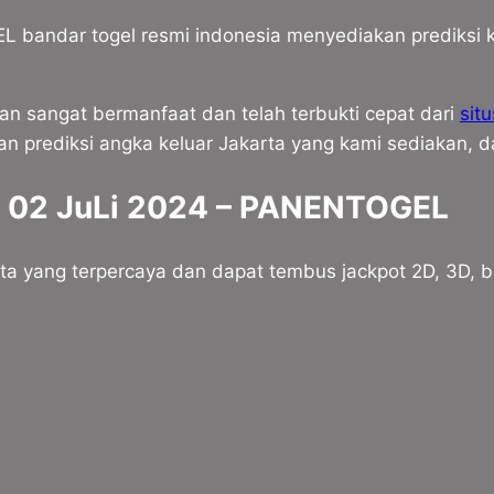
 bandar togel resmi indonesia menyediakan prediksi kel
akan sangat bermanfaat dan telah terbukti cepat dari
sit
rediksi angka keluar Jakarta yang kami sediakan, daf
Ini 02 JuLi 2024 – PANENTOGEL
arta yang terpercaya dan dapat tembus jackpot 2D, 3D,