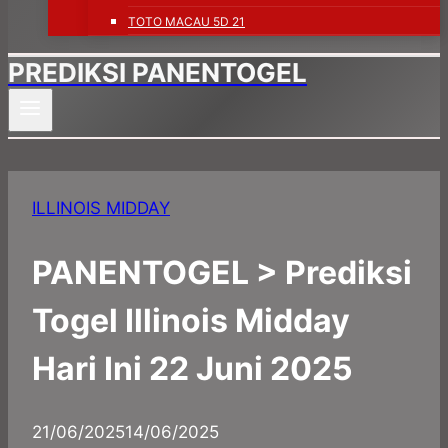
TOTO MACAU 5D 21
PREDIKSI PANENTOGEL
ILLINOIS MIDDAY
PANENTOGEL > Prediksi
Togel Illinois Midday
Hari Ini 22 Juni 2025
By
21/06/2025
panadmin
14/06/2025