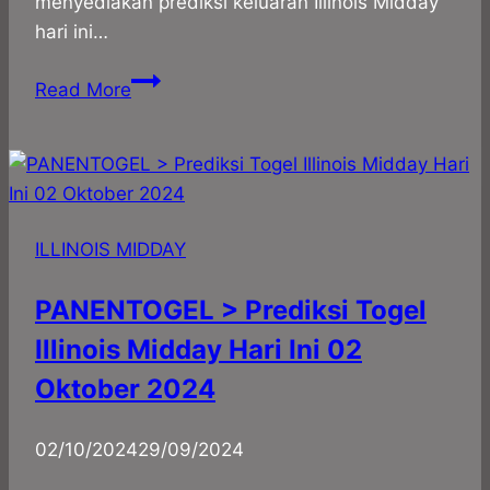
menyediakan prediksi keluaran Illinois Midday
hari ini…
PANENTOGEL
Read More
>
Prediksi
Togel
Illinois
Midday
ILLINOIS MIDDAY
Hari
Ini
PANENTOGEL > Prediksi Togel
10
Illinois Midday Hari Ini 02
Juni
2025
Oktober 2024
By
02/10/2024
panadmin
29/09/2024