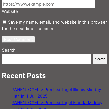
Website
Save my name, email, and website in this browser
for the next time I comment.
Search
Search
Recent Posts
PANENTOGEL > Prediksi Togel Illinois Midday
Hari Ini 1 Juli 2025
PANENTOGEL > Prediksi Togel Florida Midday