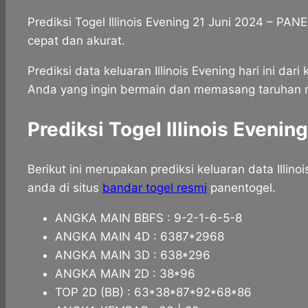
Prediksi Togel Illinois Evening 21 Juni 2024 – PAN
cepat dan akurat.
Prediksi data keluaran Illinois Evening hari ini da
Anda yang ingin bermain dan memasang taruhan men
Prediksi Togel Illinois Eveni
Berikut ini merupakan prediksi keluaran data Illi
anda di situs
bandar togel resmi
panentogel.
ANGKA MAIN BBFS : 9-2-1-6-5-8
ANGKA MAIN 4D : 6387*2968
ANGKA MAIN 3D : 638*296
ANGKA MAIN 2D : 38*96
TOP 2D (BB) : 63*38*87*92*68*86