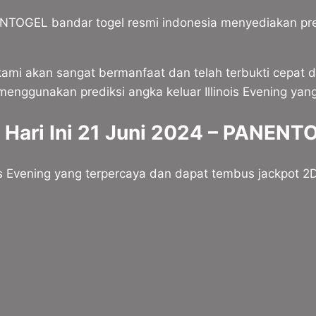
ENTOGEL bandar togel resmi indonesia menyediakan predik
ri kami akan sangat bermanfaat dan telah terbukti cepat 
ggunakan prediksi angka keluar Illinois Evening yang k
ng Hari Ini 21 Juni 2024 – PANEN
nois Evening yang terpercaya dan dapat tembus jackpot 