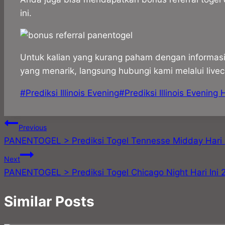
ini.
Untuk kalian yang kurang paham dengan informas
yang menarik, langsung hubungi kami melalui live
Post
#
Prediksi Illinois Evening
#
Prediksi Illinois Evening H
Tags:
Post
Previous
PANENTOGEL > Prediksi Togel Tennesse Midday Hari I
navigation
Next
PANENTOGEL > Prediksi Togel Chicago Night Hari Ini 
Similar Posts