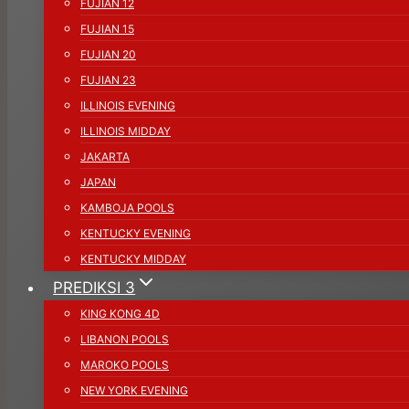
FUJIAN 12
FUJIAN 15
FUJIAN 20
FUJIAN 23
ILLINOIS EVENING
ILLINOIS MIDDAY
JAKARTA
JAPAN
KAMBOJA POOLS
KENTUCKY EVENING
KENTUCKY MIDDAY
PREDIKSI 3
KING KONG 4D
LIBANON POOLS
MAROKO POOLS
NEW YORK EVENING