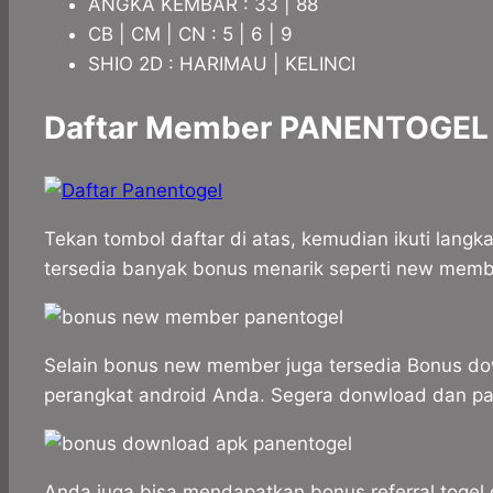
ANGKA KEMBAR : 33 | 88
CB | CM | CN : 5 | 6 | 9
SHIO 2D : HARIMAU | KELINCI
Daftar Member PANENTOGEL
Tekan tombol daftar di atas, kemudian ikuti lang
tersedia banyak bonus menarik seperti new memb
Selain bonus new member juga tersedia Bonus dow
perangkat android Anda. Segera donwload dan pa
Anda juga bisa mendapatkan bonus referral togel 