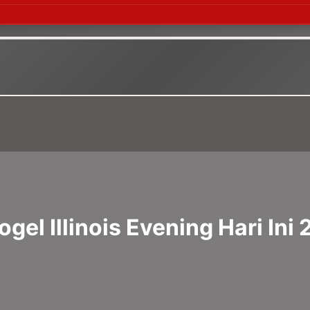
el Illinois Evening Hari Ini 