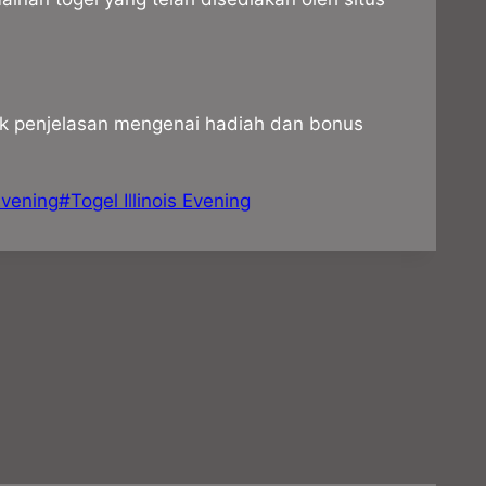
ak penjelasan mengenai hadiah dan bonus
 Evening
#
Togel Illinois Evening