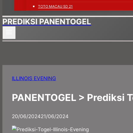
TOTO MACAU 5D 21
PREDIKSI PANENTOGEL
ILLINOIS EVENING
PANENTOGEL > Prediksi Tog
By
20/06/2024
panadmin
21/06/2024