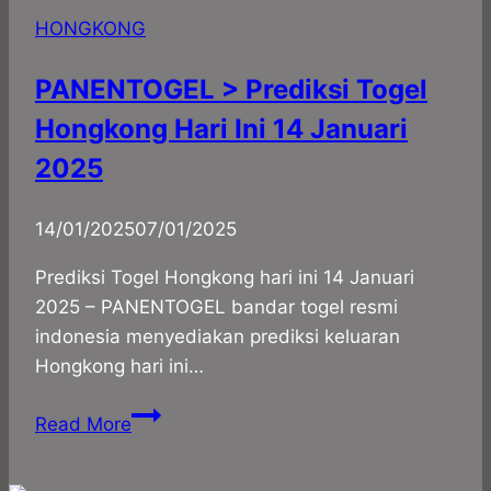
HONGKONG
PANENTOGEL > Prediksi Togel
Hongkong Hari Ini 14 Januari
2025
By
14/01/2025
panadmin
07/01/2025
Prediksi Togel Hongkong hari ini 14 Januari
2025 – PANENTOGEL bandar togel resmi
indonesia menyediakan prediksi keluaran
Hongkong hari ini…
PANENTOGEL
Read More
>
Prediksi