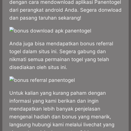
dengan cara mendownload aplikasi Panentogel
dari perangkat android Anda. Segera donwload
dan pasang taruhan sekarang!
Anda juga bisa mendapatkan bonus referral
togel dalam situs ini. Segera gabung dan
nikmati semua permainan togel yang telah
disediakan oleh situs ini.
Untuk kalian yang kurang paham dengan
informasi yang kami berikan dan ingin
mendapatkan lebih banyak penjelasan
mengenai hadiah dan bonus yang menarik,
langsung hubungi kami melalui livechat yang