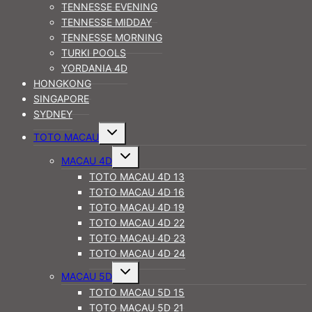
TENNESSE EVENING
TENNESSE MIDDAY
TENNESSE MORNING
TURKI POOLS
YORDANIA 4D
HONGKONG
SINGAPORE
SYDNEY
Toggle
TOTO MACAU
child
menu
Toggle
MACAU 4D
child
menu
TOTO MACAU 4D 13
TOTO MACAU 4D 16
TOTO MACAU 4D 19
TOTO MACAU 4D 22
TOTO MACAU 4D 23
TOTO MACAU 4D 24
Toggle
MACAU 5D
child
menu
TOTO MACAU 5D 15
TOTO MACAU 5D 21