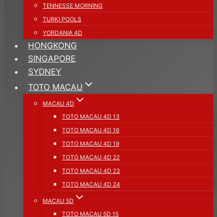
TENNESSE MORNING
TURKI POOLS
YORDANIA 4D
HONGKONG
SINGAPORE
SYDNEY
TOTO MACAU
MACAU 4D
TOTO MACAU 4D 13
TOTO MACAU 4D 16
TOTO MACAU 4D 19
TOTO MACAU 4D 22
TOTO MACAU 4D 23
TOTO MACAU 4D 24
MACAU 5D
TOTO MACAU 5D 15