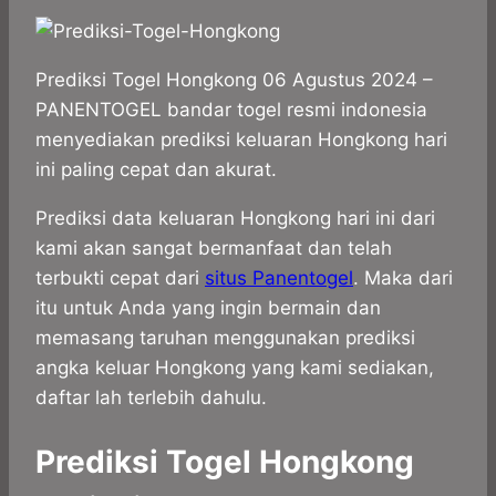
Prediksi Togel Hongkong 06 Agustus 2024 –
PANENTOGEL bandar togel resmi indonesia
menyediakan prediksi keluaran Hongkong hari
ini paling cepat dan akurat.
Prediksi data keluaran Hongkong hari ini dari
kami akan sangat bermanfaat dan telah
terbukti cepat dari
situs Panentogel
. Maka dari
itu untuk Anda yang ingin bermain dan
memasang taruhan menggunakan prediksi
angka keluar Hongkong yang kami sediakan,
daftar lah terlebih dahulu.
Prediksi Togel Hongkong