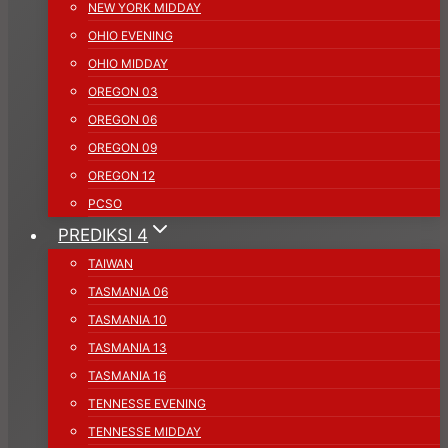
NEW YORK MIDDAY
OHIO EVENING
OHIO MIDDAY
OREGON 03
OREGON 06
OREGON 09
OREGON 12
PCSO
PREDIKSI 4
TAIWAN
TASMANIA 06
TASMANIA 10
TASMANIA 13
TASMANIA 16
TENNESSE EVENING
TENNESSE MIDDAY