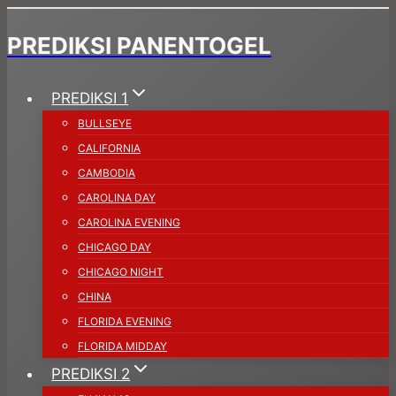
Skip
PREDIKSI PANENTOGEL
to
content
PREDIKSI 1
BULLSEYE
CALIFORNIA
CAMBODIA
CAROLINA DAY
CAROLINA EVENING
CHICAGO DAY
CHICAGO NIGHT
CHINA
FLORIDA EVENING
FLORIDA MIDDAY
PREDIKSI 2