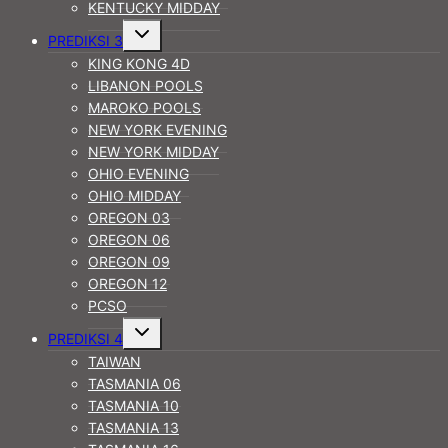
KENTUCKY MIDDAY
Toggle
PREDIKSI 3
child
menu
KING KONG 4D
LIBANON POOLS
MAROKO POOLS
NEW YORK EVENING
NEW YORK MIDDAY
OHIO EVENING
OHIO MIDDAY
OREGON 03
OREGON 06
OREGON 09
OREGON 12
PCSO
Toggle
PREDIKSI 4
child
menu
TAIWAN
TASMANIA 06
TASMANIA 10
TASMANIA 13