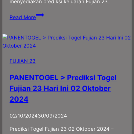
menyediakan prediksi keluaran Fujian 23…
PANENTOGEL
Read More
>
Prediksi
Togel
Fujian
23
FUJIAN 23
Hari
Ini
PANENTOGEL > Prediksi Togel
7
Fujian 23 Hari Ini 02 Oktober
APRIL
2025
2024
By
02/10/2024
panadmin
30/09/2024
Prediksi Togel Fujian 23 02 Oktober 2024 –