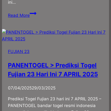
ini…
PANENTOGEL
Read More
>
Prediksi
Togel
Fujian
23
FUJIAN 23
Hari
Ini
PANENTOGEL > Prediksi Togel
23
Fujian 23 Hari Ini 7 APRIL 2025
Agst
2024
By
07/04/2025
panadmin
29/03/2025
Prediksi Togel Fujian 23 hari ini 7 APRIL 2025 –
PANENTOGEL bandar togel resmi indonesia