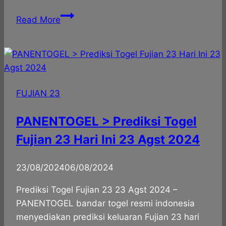
PANENTOGEL
Read More
>
Prediksi
Togel
Fujian
23
FUJIAN 23
Hari
Ini
PANENTOGEL > Prediksi Togel
26
Fujian 23 Hari Ini 23 Agst 2024
November
2024
By
23/08/2024
panadmin
06/08/2024
Prediksi Togel Fujian 23 23 Agst 2024 –
PANENTOGEL bandar togel resmi indonesia
menyediakan prediksi keluaran Fujian 23 hari