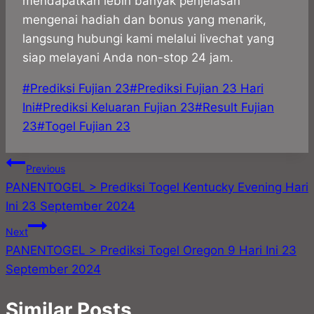
mendapatkan lebih banyak penjelasan
mengenai hadiah dan bonus yang menarik,
langsung hubungi kami melalui livechat yang
siap melayani Anda non-stop 24 jam.
Post
#
Prediksi Fujian 23
#
Prediksi Fujian 23 Hari
Tags:
Ini
#
Prediksi Keluaran Fujian 23
#
Result Fujian
23
#
Togel Fujian 23
Post
Previous
PANENTOGEL > Prediksi Togel Kentucky Evening Hari
navigation
Ini 23 September 2024
Next
PANENTOGEL > Prediksi Togel Oregon 9 Hari Ini 23
September 2024
Similar Posts