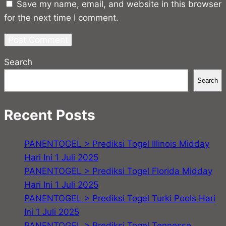
Save my name, email, and website in this browser
for the next time I comment.
Search
Search
Recent Posts
PANENTOGEL > Prediksi Togel Illinois Midday
Hari Ini 1 Juli 2025
PANENTOGEL > Prediksi Togel Florida Midday
Hari Ini 1 Juli 2025
PANENTOGEL > Prediksi Togel Turki Pools Hari
Ini 1 Juli 2025
PANENTOGEL > Prediksi Togel Tennesse