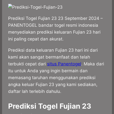
Prediksi Togel Fujian 23 23 September 2024 –
PANENTOGEL bandar togel resmi indonesia
menyediakan prediksi keluaran Fujian 23 hari
ini paling cepat dan akurat.
Prediksi data keluaran Fujian 23 hari ini dari
kami akan sangat bermanfaat dan telah
terbukti cepat dari
situs Panentogel
. Maka dari
itu untuk Anda yang ingin bermain dan
memasang taruhan menggunakan prediksi
angka keluar Fujian 23 yang kami sediakan,
daftar lah terlebih dahulu.
Prediksi Togel Fujian 23