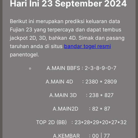
Hari Ini 23 September 2024
Berikut ini merupakan prediksi keluaran data
Fujian 23 yang terpercaya dan dapat tembus
jackpot 2D, 3D, bahkan 4D. Simak dan pasang
taruhan anda di situs
bandar togel resmi
panentogel.
A.MAIN BBFS : 2-3-8-9-0-7
A.MAIN 4D : 2380 * 2809
A.MAIN 3D : 238 * 827
A.MAIN2D : 82 * 87
TOP 2D (BB) : 23*28*29*20*27*32
A.KEMBAR : 00 | 77