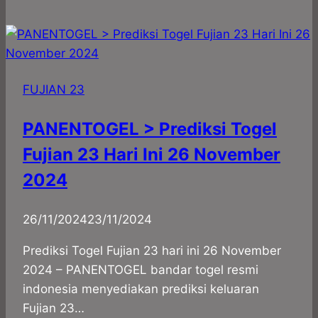
Prediksi
Togel
Fujian
23
FUJIAN 23
Hari
Ini
PANENTOGEL > Prediksi Togel
6
Fujian 23 Hari Ini 26 November
Januari
2025
2024
By
26/11/2024
panadmin
23/11/2024
Prediksi Togel Fujian 23 hari ini 26 November
2024 – PANENTOGEL bandar togel resmi
indonesia menyediakan prediksi keluaran
Fujian 23…