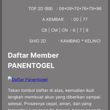
TOP 2D (BB) : 06*09*70*76*79*96
A.KEMBAR : 00 | 77
CB | CM | CN : 6 | 7 | 9
SHIO 2D : KAMBING * KELINCI
Daftar Member
PANENTOGEL
Tekan tombol daftar di atas, kemudian ikuti
langkah membuat akun yang diberikan sampai
selesai. Prosesnya cepat, aman, dan yang