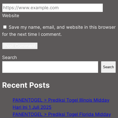
Website
Save my name, email, and website in this browser
for the next time I comment.
Search
Search
Recent Posts
PANENTOGEL > Prediksi Togel Illinois Midday
Hari Ini 1 Juli 2025
PANENTOGEL > Prediksi Togel Florida Midday