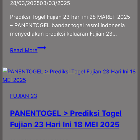
By
28/03/2025
panadmin
03/03/2025
Prediksi Togel Fujian 23 hari ini 28 MARET 2025
– PANENTOGEL bandar togel resmi indonesia
menyediakan prediksi keluaran Fujian 23…
PANENTOGEL
Read More
>
Prediksi
Togel
Fujian
23
FUJIAN 23
Hari
Ini
PANENTOGEL > Prediksi Togel
28
Fujian 23 Hari Ini 18 MEI 2025
MARET
2025