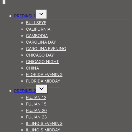
Toggle
PREDIKSI 1
child
menu
BULLSEYE
CALIFORNIA
CAMBODIA
CAROLINA DAY
CAROLINA EVENING
CHICAGO DAY
CHICAGO NIGHT
CHINA
FLORIDA EVENING
FLORIDA MIDDAY
Toggle
PREDIKSI 2
child
menu
FUJIAN 12
FUJIAN 15
FUJIAN 20
FUJIAN 23
ILLINOIS EVENING
ILLINOIS MIDDAY