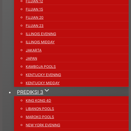
FUJIAN 12
FUJIAN 15
FUJIAN 20
FUJIAN 23
ILLINOIS EVENING
ILLINOIS MIDDAY
JAKARTA
JAPAN
KAMBOJA POOLS
KENTUCKY EVENING
KENTUCKY MIDDAY
PREDIKSI 3
KING KONG 4D
LIBANON POOLS
MAROKO POOLS
NEW YORK EVENING