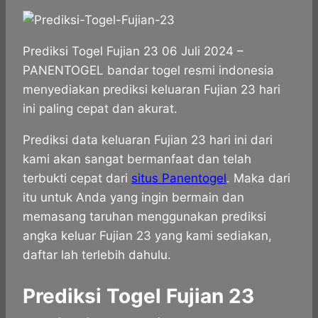
Prediksi Togel Fujian 23 06 Juli 2024 –
PANENTOGEL bandar togel resmi indonesia
menyediakan prediksi keluaran Fujian 23 hari
ini paling cepat dan akurat.
Prediksi data keluaran Fujian 23 hari ini dari
kami akan sangat bermanfaat dan telah
terbukti cepat dari
situs Panentogel
. Maka dari
itu untuk Anda yang ingin bermain dan
memasang taruhan menggunakan prediksi
angka keluar Fujian 23 yang kami sediakan,
daftar lah terlebih dahulu.
Prediksi Togel Fujian 23