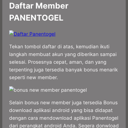
Daftar Member
PANENTOGEL
Tekan tombol daftar di atas, kemudian ikuti
langkah membuat akun yang diberikan sampai
selesai. Prosesnya cepat, aman, dan yang
terpenting juga tersedia banyak bonus menarik
seperti new member.
Selain bonus new member juga tersedia Bonus
download aplikasi android yang bisa didapat
dengan cara mendownload aplikasi Panentogel
dari perangkat android Anda. Segera donwload