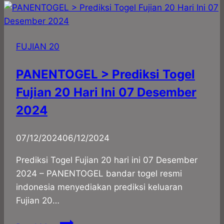
Togel
Fujian
20
FUJIAN 20
Hari
Ini
PANENTOGEL > Prediksi Togel
18
Fujian 20 Hari Ini 07 Desember
FEBRUARI
2025
2024
By
07/12/2024
panadmin
06/12/2024
Prediksi Togel Fujian 20 hari ini 07 Desember
2024 – PANENTOGEL bandar togel resmi
indonesia menyediakan prediksi keluaran
Fujian 20…
PANENTOGEL