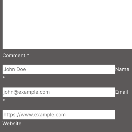
Comment
*
Name
*
Email
*
Website