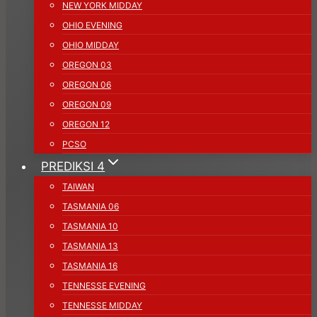
NEW YORK MIDDAY
OHIO EVENING
OHIO MIDDAY
OREGON 03
OREGON 06
OREGON 09
OREGON 12
PCSO
PREDIKSI 4
TAIWAN
TASMANIA 06
TASMANIA 10
TASMANIA 13
TASMANIA 16
TENNESSE EVENING
TENNESSE MIDDAY