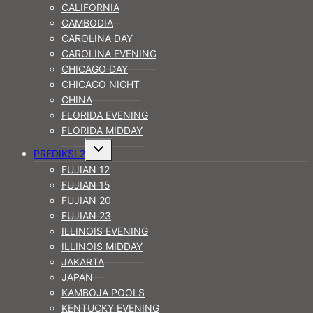
CALIFORNIA
CAMBODIA
CAROLINA DAY
CAROLINA EVENING
CHICAGO DAY
CHICAGO NIGHT
CHINA
FLORIDA EVENING
FLORIDA MIDDAY
Toggle
PREDIKSI 2
child
menu
FUJIAN 12
FUJIAN 15
FUJIAN 20
FUJIAN 23
ILLINOIS EVENING
ILLINOIS MIDDAY
JAKARTA
JAPAN
KAMBOJA POOLS
KENTUCKY EVENING