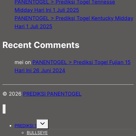
PANENTOGEL > Prediksi Togel Tennesse
Midday Hari Ini 1 Juli 2025
PANENTOGEL > Prediksi Togel Kentucky Midday
Hari 1 Juli 2025
Recent Comments
mei
on
PANENTOGEL > Prediksi Togel Fujian 15
Hari Ini 26 Juni 2024
© 2026
PREDIKSI PANENTOGEL
Toggle
PREDIKSI 1
child
menu
BULLSEYE