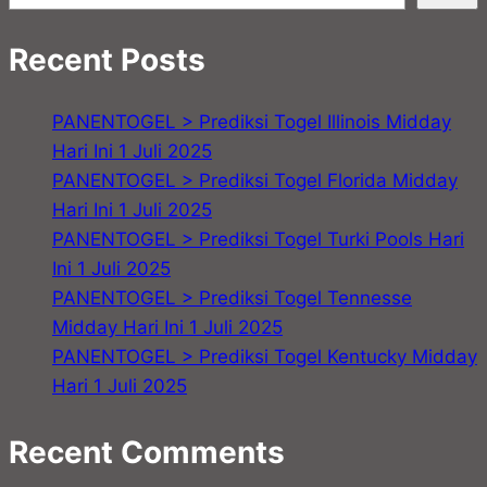
Recent Posts
PANENTOGEL > Prediksi Togel Illinois Midday
Hari Ini 1 Juli 2025
PANENTOGEL > Prediksi Togel Florida Midday
Hari Ini 1 Juli 2025
PANENTOGEL > Prediksi Togel Turki Pools Hari
Ini 1 Juli 2025
PANENTOGEL > Prediksi Togel Tennesse
Midday Hari Ini 1 Juli 2025
PANENTOGEL > Prediksi Togel Kentucky Midday
Hari 1 Juli 2025
Recent Comments