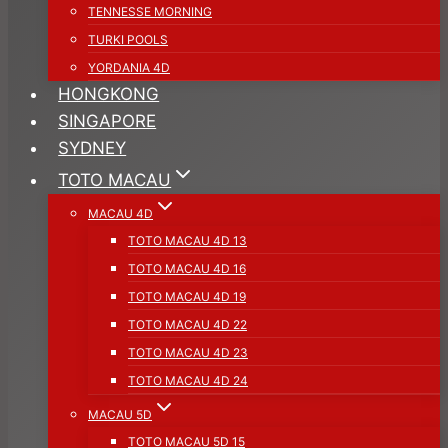
TENNESSE MORNING
TURKI POOLS
YORDANIA 4D
HONGKONG
SINGAPORE
SYDNEY
TOTO MACAU
MACAU 4D
TOTO MACAU 4D 13
TOTO MACAU 4D 16
TOTO MACAU 4D 19
TOTO MACAU 4D 22
TOTO MACAU 4D 23
TOTO MACAU 4D 24
MACAU 5D
TOTO MACAU 5D 15