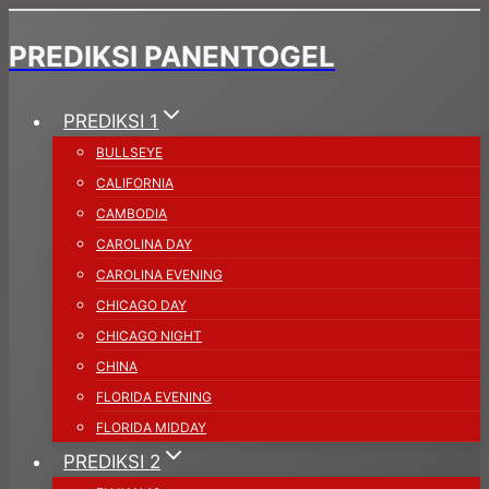
Skip
PREDIKSI PANENTOGEL
to
content
PREDIKSI 1
BULLSEYE
CALIFORNIA
CAMBODIA
CAROLINA DAY
CAROLINA EVENING
CHICAGO DAY
CHICAGO NIGHT
CHINA
FLORIDA EVENING
FLORIDA MIDDAY
PREDIKSI 2