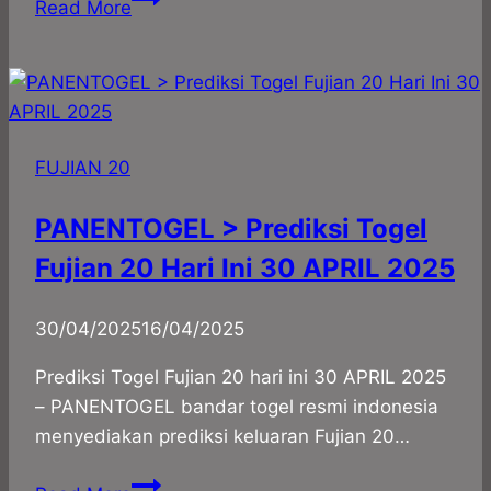
Read More
>
Prediksi
Togel
Fujian
20
FUJIAN 20
Hari
Ini
PANENTOGEL > Prediksi Togel
16
Fujian 20 Hari Ini 30 APRIL 2025
JANUARI
2025
By
30/04/2025
panadmin
16/04/2025
Prediksi Togel Fujian 20 hari ini 30 APRIL 2025
– PANENTOGEL bandar togel resmi indonesia
menyediakan prediksi keluaran Fujian 20…
PANENTOGEL