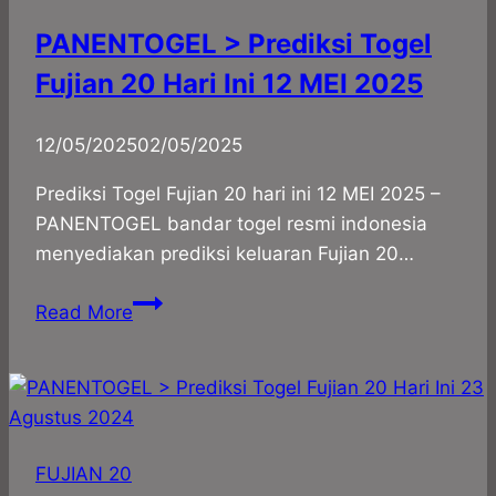
PANENTOGEL > Prediksi Togel
Fujian 20 Hari Ini 12 MEI 2025
By
12/05/2025
panadmin
02/05/2025
Prediksi Togel Fujian 20 hari ini 12 MEI 2025 –
PANENTOGEL bandar togel resmi indonesia
menyediakan prediksi keluaran Fujian 20…
PANENTOGEL
Read More
>
Prediksi
Togel
Fujian
20
FUJIAN 20
Hari