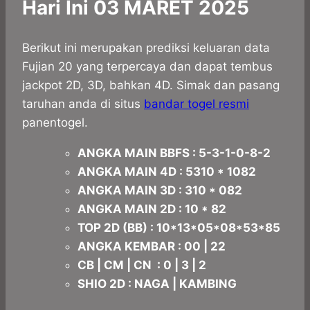
Hari Ini 03 MARET 2025
Berikut ini merupakan prediksi keluaran data
Fujian 20 yang terpercaya dan dapat tembus
jackpot 2D, 3D, bahkan 4D. Simak dan pasang
taruhan anda di situs
bandar togel resmi
panentogel.
ANGKA MAIN BBFS : 5-3-1-0-8-2
ANGKA MAIN 4D : 5310 * 1082
ANGKA MAIN 3D : 310 * 082
ANGKA MAIN 2D : 10 * 82
TOP 2D (BB) : 10*13*05*08*53*85
ANGKA KEMBAR : 00 | 22
CB | CM | CN : 0
| 3 | 2
SHIO 2D : NAGA | KAMBING