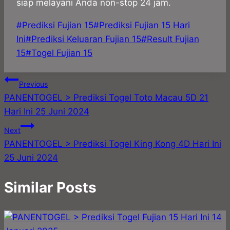
siap melayani Anda non-stop 24 jam.
Post
#
Prediksi Fujian 15
#
Prediksi Fujian 15 Hari
Tags:
Ini
#
Prediksi Keluaran Fujian 15
#
Result Fujian
15
#
Togel Fujian 15
Post
Previous
PANENTOGEL > Prediksi Togel Toto Macau 5D 21
navigation
Hari Ini 25 Juni 2024
Next
PANENTOGEL > Prediksi Togel King Kong 4D Hari Ini
25 Juni 2024
Similar Posts