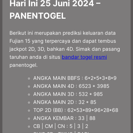
Hari Ini 25 Juni 2024 –
PANENTOGEL
Berikut ini merupakan prediksi keluaran data
Fujian 15 yang terpercaya dan dapat tembus
jackpot 2D, 3D, bahkan 4D. Simak dan pasang
taruhan anda di situs
bandar togel resmi
panentogel.
ANGKA MAIN BBFS : 6*2*5*3*8*9
ANGKA MAIN 4D : 6523 * 3985
ANGKA MAIN 3D : 532 * 985
ANGKA MAIN 2D : 32 * 85
TOP 2D (BB) : 62*53*89*96*28*68
ANGKA KEMBAR : 33 | 88
CB | CM | CN : 5 | 3 | 2