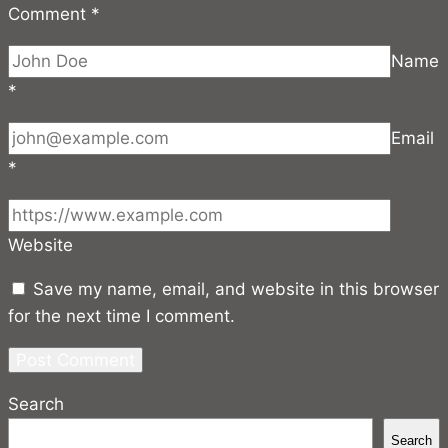
Comment
*
Name
*
Email
*
Website
Save my name, email, and website in this browser
for the next time I comment.
Search
Search