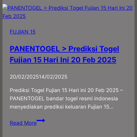
Prediksi
Togel
Fujian
15
FUJIAN 15
Hari
Ini
PANENTOGEL > Prediksi Togel
29
Fujian 15 Hari Ini 20 Feb 2025
April
2025
By
20/02/2025
panadmin
14/02/2025
Prediksi Togel Fujian 15 Hari ini 20 Feb 2025 –
PANENTOGEL bandar togel resmi indonesia
menyediakan prediksi keluaran Fujian 15…
PANENTOGEL
Read More
>
Prediksi