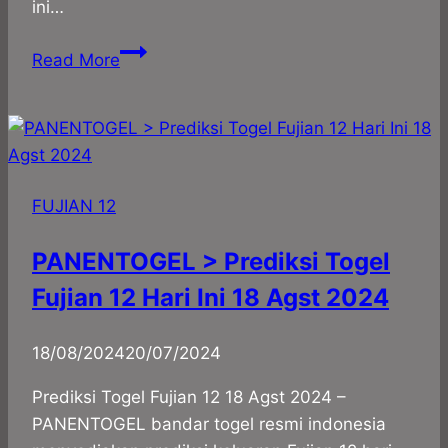
ini…
PANENTOGEL
Read More
>
Prediksi
Togel
Fujian
12
FUJIAN 12
Hari
Ini
PANENTOGEL > Prediksi Togel
29
Fujian 12 Hari Ini 18 Agst 2024
Okt
2024
By
18/08/2024
panadmin
20/07/2024
Prediksi Togel Fujian 12 18 Agst 2024 –
PANENTOGEL bandar togel resmi indonesia