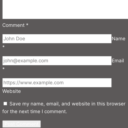
Comment
*
Name
*
Email
*
Website
Save my name, email, and website in this browser
for the next time I comment.