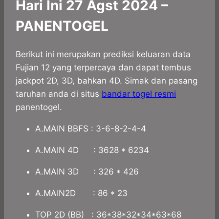
Hari Ini 27 Agst 2024 –
PANENTOGEL
Berikut ini merupakan prediksi keluaran data
Fujian 12 yang terpercaya dan dapat tembus
jackpot 2D, 3D, bahkan 4D. Simak dan pasang
taruhan anda di situs
bandar togel resmi
panentogel.
A.MAIN BBFS : 3-6-8-2-4-4
A.MAIN 4D : 3628 * 6234
A.MAIN 3D : 326 * 426
A.MAIN2D : 86 * 23
TOP 2D (BB) : 36*38*32*34*63*68