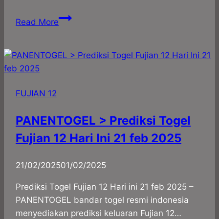
PANENTOGEL
Read More
>
Prediksi
Togel
Fujian
12
FUJIAN 12
Hari
Ini
PANENTOGEL > Prediksi Togel
08
Fujian 12 Hari Ini 21 feb 2025
Agst
2024
By
21/02/2025
panadmin
01/02/2025
Prediksi Togel Fujian 12 Hari ini 21 feb 2025 –
PANENTOGEL bandar togel resmi indonesia
menyediakan prediksi keluaran Fujian 12…