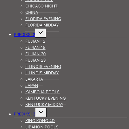
CHICAGO NIGHT
CHINA
FLORIDA EVENING
FLORIDA MIDDAY
Toggle
PREDIKSI 2
child
menu
FUJIAN 12
FUJIAN 15
FUJIAN 20
FUJIAN 23
ILLINOIS EVENING
ILLINOIS MIDDAY
JAKARTA
JAPAN
KAMBOJA POOLS
KENTUCKY EVENING
KENTUCKY MIDDAY
Toggle
PREDIKSI 3
child
menu
KING KONG 4D
LIBANON POOLS