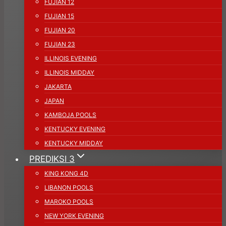
FUJIAN 12
FUJIAN 15
FUJIAN 20
FUJIAN 23
ILLINOIS EVENING
ILLINOIS MIDDAY
JAKARTA
JAPAN
KAMBOJA POOLS
KENTUCKY EVENING
KENTUCKY MIDDAY
PREDIKSI 3
KING KONG 4D
LIBANON POOLS
MAROKO POOLS
NEW YORK EVENING