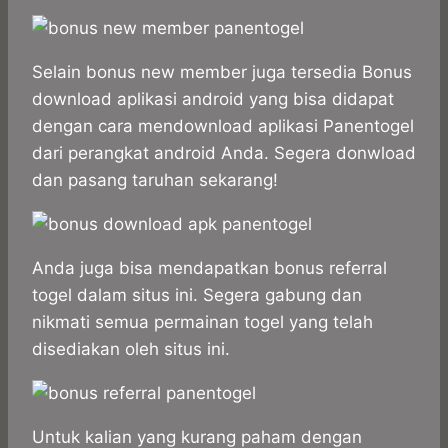
Selain bonus new member juga tersedia Bonus
download aplikasi android yang bisa didapat
dengan cara mendownload aplikasi Panentogel
dari perangkat android Anda. Segera donwload
dan pasang taruhan sekarang!
Anda juga bisa mendapatkan bonus referral
togel dalam situs ini. Segera gabung dan
nikmati semua permainan togel yang telah
disediakan oleh situs ini.
Untuk kalian yang kurang paham dengan