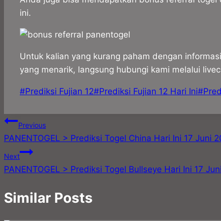
ini.
Untuk kalian yang kurang paham dengan informas
yang menarik, langsung hubungi kami melalui live
Post
#
Prediksi Fujian 12
#
Prediksi Fujian 12 Hari Ini
#
Pred
Tags:
Post
Previous
PANENTOGEL > Prediksi Togel China Hari Ini 17 Juni 
navigation
Next
PANENTOGEL > Prediksi Togel Bullseye Hari Ini 17 Jun
Similar Posts