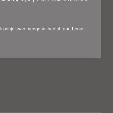
ak penjelasan mengenai hadiah dan bonus