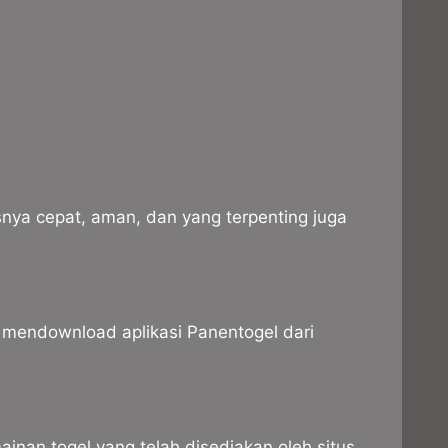
snya cepat, aman, dan yang terpenting juga
 mendownload aplikasi Panentogel dari
inan togel yang telah disediakan oleh situs