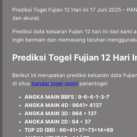
Prediksi Togel Fujian 12 Hari ini 17 Juni 2025 – P
dan akurat.
Prediksi data keluaran Fujian 12 hari ini dari kam
ingin bermain dan memasang taruhan menggunakan p
Prediksi Togel Fujian 12 Hari
Berikut ini merupakan prediksi keluaran data Fuj
di situs
bandar togel resmi
panentogel.
ANGKA MAIN BBFS : 9-6-4-1-3-7
ANGKA MAIN 4D : 9641* 4137
ANGKA MAIN 3D : 964 * 137
ANGKA MAIN 2D : 64 * 37
TOP 2D (BB) : 96*41*37*73*14*69