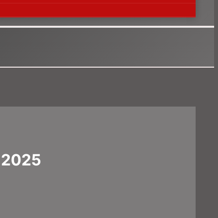
i 2025