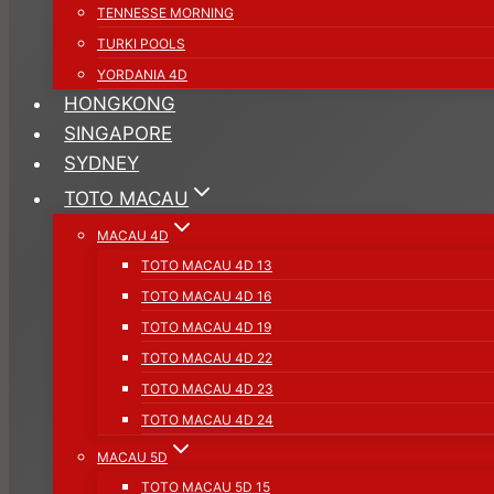
TENNESSE MORNING
TURKI POOLS
YORDANIA 4D
HONGKONG
SINGAPORE
SYDNEY
TOTO MACAU
MACAU 4D
TOTO MACAU 4D 13
TOTO MACAU 4D 16
TOTO MACAU 4D 19
TOTO MACAU 4D 22
TOTO MACAU 4D 23
TOTO MACAU 4D 24
MACAU 5D
TOTO MACAU 5D 15