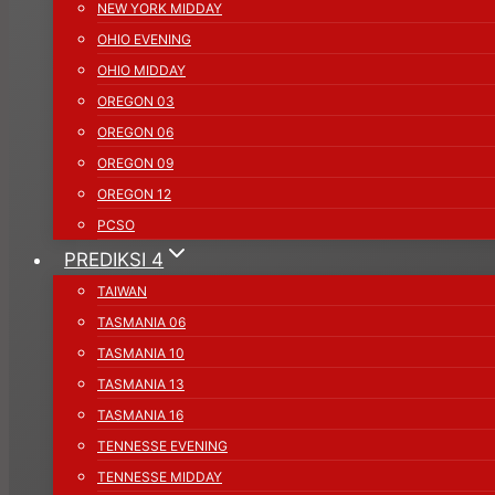
NEW YORK MIDDAY
OHIO EVENING
OHIO MIDDAY
OREGON 03
OREGON 06
OREGON 09
OREGON 12
PCSO
PREDIKSI 4
TAIWAN
TASMANIA 06
TASMANIA 10
TASMANIA 13
TASMANIA 16
TENNESSE EVENING
TENNESSE MIDDAY