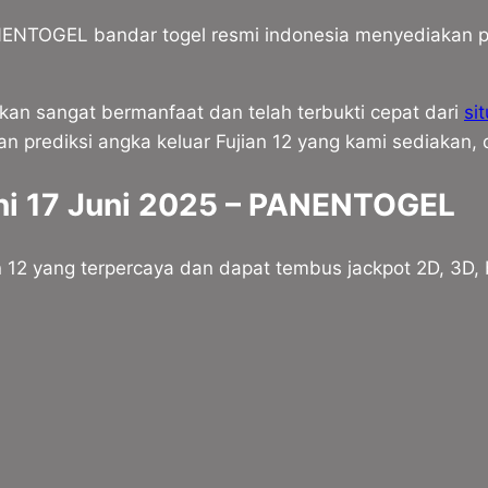
ANENTOGEL bandar togel resmi indonesia menyediakan pred
i akan sangat bermanfaat dan telah terbukti cepat dari
si
rediksi angka keluar Fujian 12 yang kami sediakan, da
 Ini 17 Juni 2025 – PANENTOGEL
ian 12 yang terpercaya dan dapat tembus jackpot 2D, 3