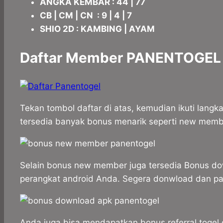
ANGKA KEMBAR : 44 | 77
CB | CM | CN : 9 | 4 | 7
SHIO 2D : KAMBING | AYAM
Daftar Member PANENTOGEL
Tekan tombol daftar di atas, kemudian ikuti lang
tersedia banyak bonus menarik seperti new memb
Selain bonus new member juga tersedia Bonus dow
perangkat android Anda. Segera donwload dan pa
Anda juga bisa mendapatkan bonus referral togel 