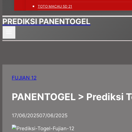
TOTO MACAU 5D 21
PREDIKSI PANENTOGEL
FUJIAN 12
PANENTOGEL > Prediksi Tog
By
17/06/2025
panadmin
07/06/2025