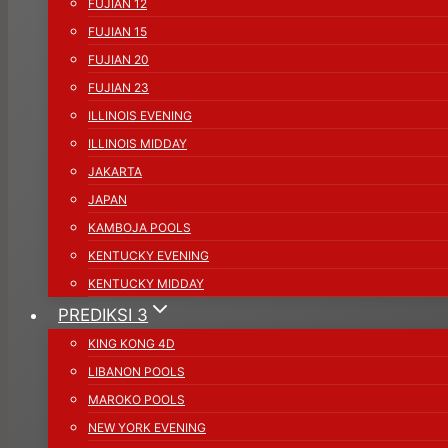
FUJIAN 12
FUJIAN 15
FUJIAN 20
FUJIAN 23
ILLINOIS EVENING
ILLINOIS MIDDAY
JAKARTA
JAPAN
KAMBOJA POOLS
KENTUCKY EVENING
KENTUCKY MIDDAY
PREDIKSI 3
KING KONG 4D
LIBANON POOLS
MAROKO POOLS
NEW YORK EVENING