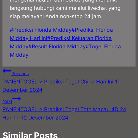
langsung hubungi kami melalui livechat yang
siap melayani Anda non-stop 24 jam.
Post
#
Prediksi Florida Midday
#
Prediksi Florida
Tags:
Midday Hari Ini
#
Prediksi Keluaran Florida
Midday
#
Result Florida Midday
#
Togel Florida
Midday
Post
Previous
PANENTOGEL > Prediksi Togel China Hari Ini 11
navigation
Desember 2024
Next
PANENTOGEL > Prediksi Togel Toto Macau 4D 24
Hari Ini 12 Desember 2024
Similar Posts