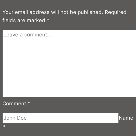
Midday
Your email address will not be published.
Hari
Required
fields are marked
Ini
*
24
Januari
2025
Comment
*
Name
*