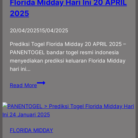
Florida Midday Hari Ini 20 APRIL
Agustus
2024
2025
By
20/04/2025
panadmin
15/04/2025
Prediksi Togel Florida Midday 20 APRIL 2025 –
PANENTOGEL bandar togel resmi indonesia
menyediakan prediksi keluaran Florida Midday
hari ini…
PANENTOGEL
Read More
>
Prediksi
Togel
Florida
Midday
FLORIDA MIDDAY
Hari