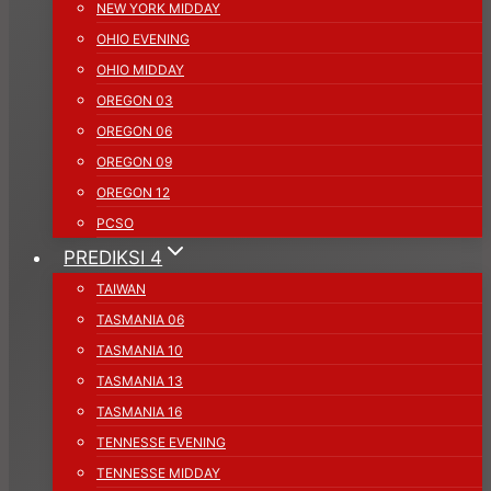
NEW YORK MIDDAY
OHIO EVENING
OHIO MIDDAY
OREGON 03
OREGON 06
OREGON 09
OREGON 12
PCSO
PREDIKSI 4
TAIWAN
TASMANIA 06
TASMANIA 10
TASMANIA 13
TASMANIA 16
TENNESSE EVENING
TENNESSE MIDDAY