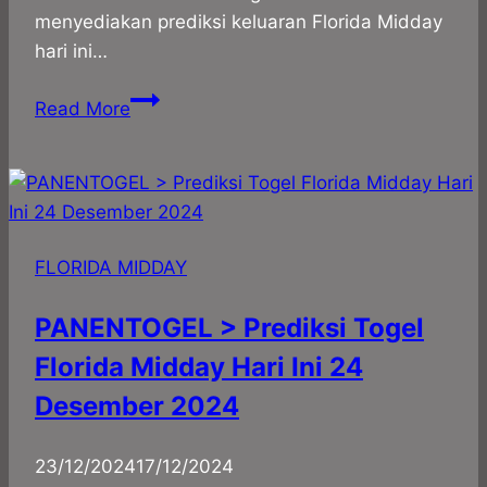
menyediakan prediksi keluaran Florida Midday
hari ini…
PANENTOGEL
Read More
>
Prediksi
Togel
Florida
Midday
FLORIDA MIDDAY
Hari
Ini
PANENTOGEL > Prediksi Togel
21
Florida Midday Hari Ini 24
MEI
2025
Desember 2024
By
23/12/2024
panadmin
17/12/2024