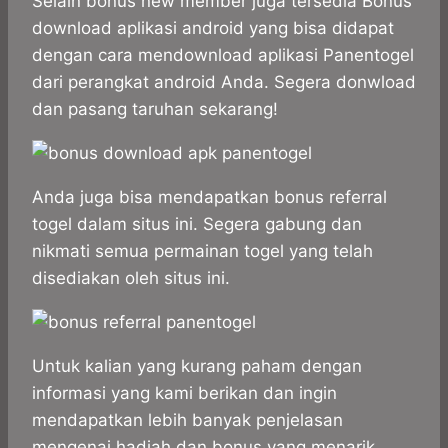
Selain bonus new member juga tersedia Bonus
download aplikasi android yang bisa didapat
dengan cara mendownload aplikasi Panentogel
dari perangkat android Anda. Segera donwload
dan pasang taruhan sekarang!
Anda juga bisa mendapatkan bonus referral
togel dalam situs ini. Segera gabung dan
nikmati semua permainan togel yang telah
disediakan oleh situs ini.
Untuk kalian yang kurang paham dengan
informasi yang kami berikan dan ingin
mendapatkan lebih banyak penjelasan
mengenai hadiah dan bonus yang menarik,