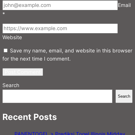
Email
*
Website
Save my name, email, and website in this browser
for the next time I comment.
Search
Search
Recent Posts
PANENTOGEL > Prediksi Togel Illinois Midday