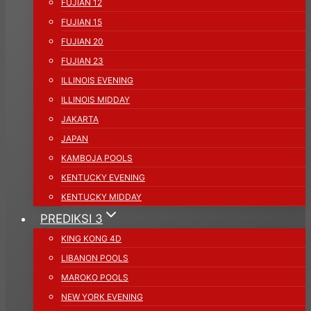
FUJIAN 12
FUJIAN 15
FUJIAN 20
FUJIAN 23
ILLINOIS EVENING
ILLINOIS MIDDAY
JAKARTA
JAPAN
KAMBOJA POOLS
KENTUCKY EVENING
KENTUCKY MIDDAY
PREDIKSI 3
KING KONG 4D
LIBANON POOLS
MAROKO POOLS
NEW YORK EVENING