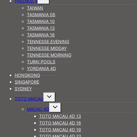
PREDIKSI 4
child
menu
TAIWAN
TASMANIA 06
TASMANIA 10
TASMANIA 13
TASMANIA 16
TENNESSE EVENING
TENNESSE MIDDAY
TENNESSE MORNING
TURKI POOLS
YORDANIA 4D
HONGKONG
SINGAPORE
SYDNEY
Toggle
TOTO MACAU
child
menu
Toggle
MACAU 4D
child
menu
TOTO MACAU 4D 13
TOTO MACAU 4D 16
TOTO MACAU 4D 19
TOTO MACAU 4D 22