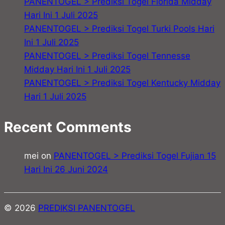
PANENTOGEL > Prediksi Togel Florida Midday
Hari Ini 1 Juli 2025
PANENTOGEL > Prediksi Togel Turki Pools Hari
Ini 1 Juli 2025
PANENTOGEL > Prediksi Togel Tennesse
Midday Hari Ini 1 Juli 2025
PANENTOGEL > Prediksi Togel Kentucky Midday
Hari 1 Juli 2025
Recent Comments
mei
on
PANENTOGEL > Prediksi Togel Fujian 15
Hari Ini 26 Juni 2024
© 2026
PREDIKSI PANENTOGEL