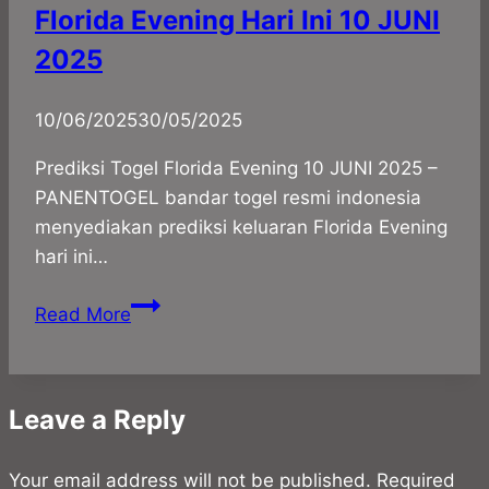
Florida Evening Hari Ini 10 JUNI
JUNI
2025
2025
By
10/06/2025
panadmin
30/05/2025
Prediksi Togel Florida Evening 10 JUNI 2025 –
PANENTOGEL bandar togel resmi indonesia
menyediakan prediksi keluaran Florida Evening
hari ini…
PANENTOGEL
Read More
>
Prediksi
Togel
Leave a Reply
Florida
Evening
Your email address will not be published.
Hari
Required