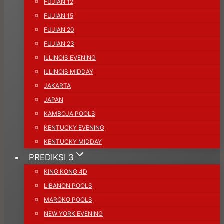
FUJIAN 12
FUJIAN 15
FUJIAN 20
FUJIAN 23
ILLINOIS EVENING
ILLINOIS MIDDAY
JAKARTA
JAPAN
KAMBOJA POOLS
KENTUCKY EVENING
KENTUCKY MIDDAY
PREDIKSI 3
KING KONG 4D
LIBANON POOLS
MAROKO POOLS
NEW YORK EVENING