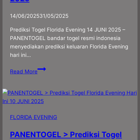
By
14/06/2025
panadmin
31/05/2025
Prediksi Togel Florida Evening 14 JUNI 2025 –
PANENTOGEL bandar togel resmi indonesia
menyediakan prediksi keluaran Florida Evening
hari ini…
PANENTOGEL
Read More
>
Prediksi
Togel
Florida
Evening
FLORIDA EVENING
Hari
Ini
PANENTOGEL > Prediksi Togel
14