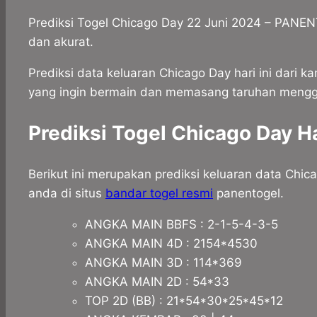
Prediksi Togel Chicago Day 22 Juni 2024 – PANENT
dan akurat.
Prediksi data keluaran Chicago Day hari ini dari 
yang ingin bermain dan memasang taruhan menggun
Prediksi Togel Chicago Day H
Berikut ini merupakan prediksi keluaran data Chi
anda di situs
bandar togel resmi
panentogel.
ANGKA MAIN BBFS : 2-1-5-4-3-5
ANGKA MAIN 4D : 2154*4530
ANGKA MAIN 3D : 114*369
ANGKA MAIN 2D : 54*33
TOP 2D (BB) : 21*54*30*25*45*12