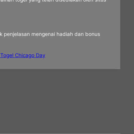
ak penjelasan mengenai hadiah dan bonus
#
Togel Chicago Day