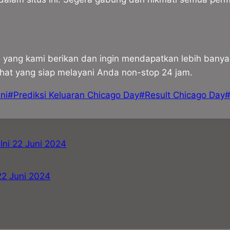
i yang kami berikan dan ingin mendapatkan lebih bany
chat yang siap melayani Anda non-stop 24 jam.
ni
#
Prediksi Keluaran Chicago Day
#
Result Chicago Day
ni 22 Juni 2024
22 Juni 2024