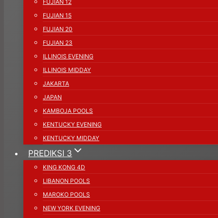
FUJIAN 12
FUJIAN 15
FUJIAN 20
FUJIAN 23
ILLINOIS EVENING
ILLINOIS MIDDAY
JAKARTA
JAPAN
KAMBOJA POOLS
KENTUCKY EVENING
KENTUCKY MIDDAY
PREDIKSI 3
KING KONG 4D
LIBANON POOLS
MAROKO POOLS
NEW YORK EVENING