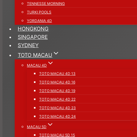
TENNESSE MORNING
TURKI POOLS
YORDANIA 4D
HONGKONG
SINGAPORE
SYDNEY
TOTO MACAU
MACAU 4D
TOTO MACAU 4D 13
TOTO MACAU 4D 16
TOTO MACAU 4D 19
TOTO MACAU 4D 22
TOTO MACAU 4D 23
TOTO MACAU 4D 24
MACAU 5D
TOTO MACAU 5D 15