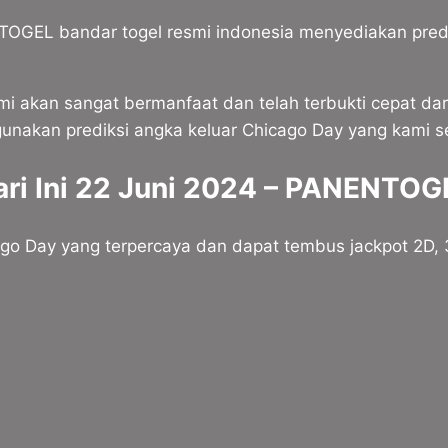
OGEL bandar togel resmi indonesia menyediakan prediks
kami akan sangat bermanfaat dan telah terbukti cepat da
akan prediksi angka keluar Chicago Day yang kami sedi
ari Ini 22 Juni 2024 – PANENTOG
cago Day yang terpercaya dan dapat tembus jackpot 2D