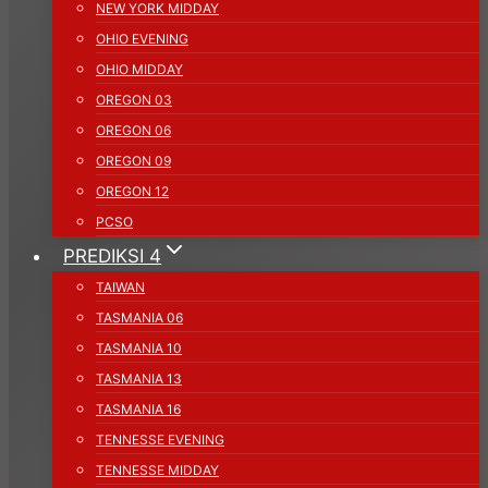
NEW YORK MIDDAY
OHIO EVENING
OHIO MIDDAY
OREGON 03
OREGON 06
OREGON 09
OREGON 12
PCSO
PREDIKSI 4
TAIWAN
TASMANIA 06
TASMANIA 10
TASMANIA 13
TASMANIA 16
TENNESSE EVENING
TENNESSE MIDDAY