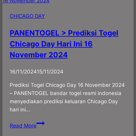
CHICAGO DAY
PANENTOGEL > Prediksi Togel
Chicago Day Hari Ini 16
November 2024
By
16/11/2024
panadmin
15/11/2024
Prediksi Togel Chicago Day 16 November 2024
– PANENTOGEL bandar togel resmi indonesia
menyediakan prediksi keluaran Chicago Day
hari ini…
PANENTOGEL
Read More
>