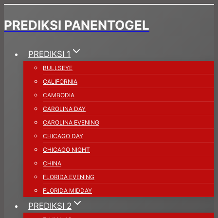
Skip
PREDIKSI PANENTOGEL
to
content
PREDIKSI 1
BULLSEYE
CALIFORNIA
CAMBODIA
CAROLINA DAY
CAROLINA EVENING
CHICAGO DAY
CHICAGO NIGHT
CHINA
FLORIDA EVENING
FLORIDA MIDDAY
PREDIKSI 2