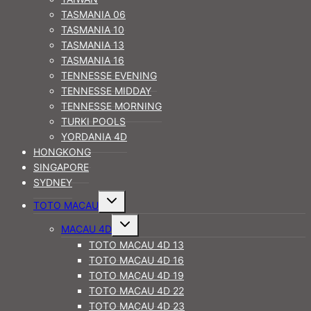
TASMANIA 06
TASMANIA 10
TASMANIA 13
TASMANIA 16
TENNESSE EVENING
TENNESSE MIDDAY
TENNESSE MORNING
TURKI POOLS
YORDANIA 4D
HONGKONG
SINGAPORE
SYDNEY
Toggle
TOTO MACAU
child
menu
Toggle
MACAU 4D
child
menu
TOTO MACAU 4D 13
TOTO MACAU 4D 16
TOTO MACAU 4D 19
TOTO MACAU 4D 22
TOTO MACAU 4D 23