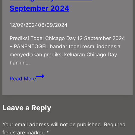
2024
September 2024
By
12/09/2024
panadmin
06/09/2024
Prediksi Togel Chicago Day 12 September 2024
– PANENTOGEL bandar togel resmi indonesia
menyediakan prediksi keluaran Chicago Day
hari ini…
PANENTOGEL
Read More
>
Prediksi
Togel
Leave a Reply
Chicago
Day
Your email address will not be published.
Hari
Required
fields are marked
Ini
*