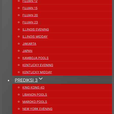
FUJIAN 12
FUJIAN 15
FUJIAN 20
FUJIAN 23
ILLINOIS EVENING
ILLINOIS MIDDAY
JAKARTA
JAPAN
KAMBOJA POOLS
KENTUCKY EVENING
KENTUCKY MIDDAY
PREDIKSI 3
KING KONG 4D
LIBANON POOLS
MAROKO POOLS
NEW YORK EVENING