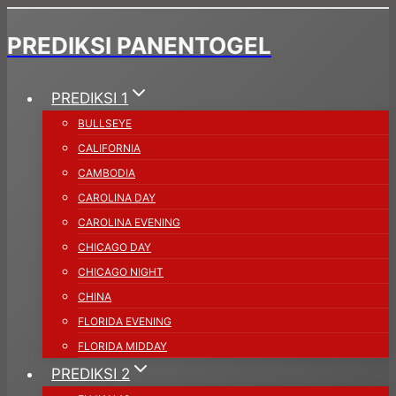
Skip
PREDIKSI PANENTOGEL
to
content
PREDIKSI 1
BULLSEYE
CALIFORNIA
CAMBODIA
CAROLINA DAY
CAROLINA EVENING
CHICAGO DAY
CHICAGO NIGHT
CHINA
FLORIDA EVENING
FLORIDA MIDDAY
PREDIKSI 2