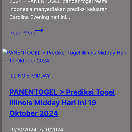
2024 – PANENTOGEL bandar togel resmi
indonesia menyediakan prediksi keluaran
Carolina Evening hari ini…
PANENTOGEL
Read More
>
Prediksi
Togel
Carolina
Evening
ILLINOIS MIDDAY
Hari
Ini
PANENTOGEL > Prediksi Togel
07
Illinois Midday Hari Ini 19
Oktober
2024
Oktober 2024
By
19/10/2024
panadmin
17/10/2024