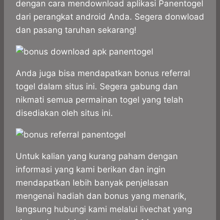
dengan cara mendownload aplikasi Panentogel
dari perangkat android Anda. Segera donwload
dan pasang taruhan sekarang!
Anda juga bisa mendapatkan bonus referral
togel dalam situs ini. Segera gabung dan
nikmati semua permainan togel yang telah
disediakan oleh situs ini.
Untuk kalian yang kurang paham dengan
informasi yang kami berikan dan ingin
mendapatkan lebih banyak penjelasan
mengenai hadiah dan bonus yang menarik,
langsung hubungi kami melalui livechat yang