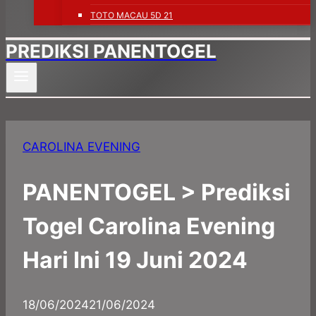
TOTO MACAU 5D 21
PREDIKSI PANENTOGEL
CAROLINA EVENING
PANENTOGEL > Prediksi
Togel Carolina Evening
Hari Ini 19 Juni 2024
By
18/06/2024
panadmin
21/06/2024