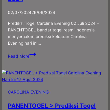
By
02/07/2024
panadmin
26/06/2024
Prediksi Togel Carolina Evening 02 Juli 2024 –
PANENTOGEL bandar togel resmi indonesia
menyediakan prediksi keluaran Carolina
Evening hari ini…
PANENTOGEL
Read More
>
Prediksi
Togel
Carolina
Evening
CAROLINA EVENING
Hari
Ini
PANENTOGEL > Prediksi Togel
02