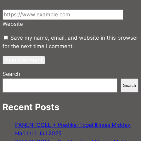
Website
Save my name, email, and website in this browser
for the next time I comment.
Search
Search
Recent Posts
PANENTOGEL > Prediksi Togel Illinois Midday
Hari Ini 1 Juli 2025