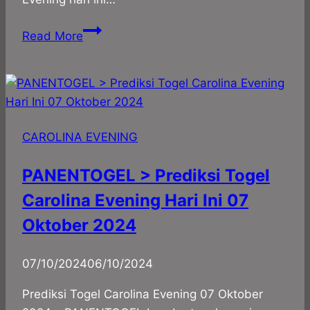
PANENTOGEL
Read More
>
Prediksi
Togel
Carolina
Evening
CAROLINA EVENING
Hari
Ini
PANENTOGEL > Prediksi Togel
01
Carolina Evening Hari Ini 07
Feb
2025
Oktober 2024
By
07/10/2024
panadmin
06/10/2024
Prediksi Togel Carolina Evening 07 Oktober