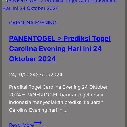
CAROLINA EVENING
PANENTOGEL > Prediksi Togel
Carolina Evening Hari Ini 24
Oktober 2024
By
24/10/2024
panadmin
23/10/2024
Prediksi Togel Carolina Evening 24 Oktober
2024 – PANENTOGEL bandar togel resmi
indonesia menyediakan prediksi keluaran
Carolina Evening hari ini…
PANENTOGEL
Read More