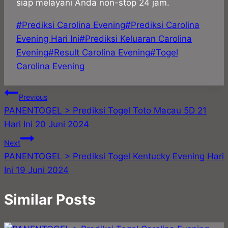
siap melayani Anda non-stop 24 jam.
Post
#
Prediksi Carolina Evening
#
Prediksi Carolina
Tags:
Evening Hari Ini
#
Prediksi Keluaran Carolina
Evening
#
Result Carolina Evening
#
Togel
Carolina Evening
Post
Previous
PANENTOGEL > Prediksi Togel Toto Macau 5D 21
navigation
Hari Ini 20 Juni 2024
Next
PANENTOGEL > Prediksi Togel Kentucky Evening Hari
Ini 19 Juni 2024
Similar Posts