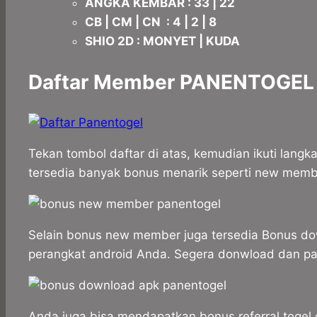
ANGKA KEMBAR : 33 | 22
CB | CM | CN : 4 | 2 | 8
SHIO 2D : MONYET | KUDA
Daftar Member PANENTOGEL
Tekan tombol daftar di atas, kemudian ikuti lang
tersedia banyak bonus menarik seperti new memb
Selain bonus new member juga tersedia Bonus dow
perangkat android Anda. Segera donwload dan pa
Anda juga bisa mendapatkan bonus referral togel 