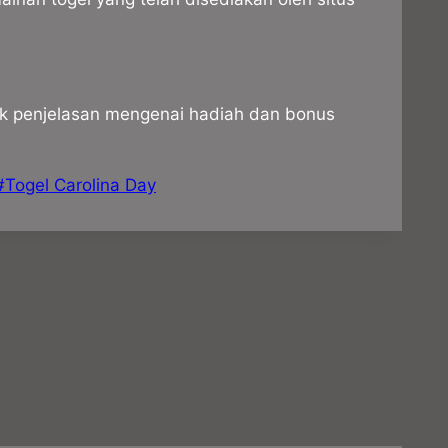
ak penjelasan mengenai hadiah dan bonus
#
Togel Carolina Day