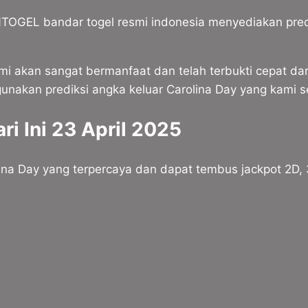
TOGEL bandar togel resmi indonesia menyediakan prediks
kami akan sangat bermanfaat dan telah terbukti cepat da
kan prediksi angka keluar Carolina Day yang kami sed
ri Ini 23 April 2025
olina Day yang terpercaya dan dapat tembus jackpot 2D