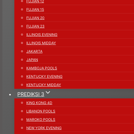
FUJIAN 12
FUJIAN 15
FUJIAN 20
FUJIAN 23
ILLINOIS EVENING
ILLINOIS MIDDAY
JAKARTA
JAPAN
KAMBOJA POOLS
KENTUCKY EVENING
KENTUCKY MIDDAY
PREDIKSI 3
KING KONG 4D
LIBANON POOLS
MAROKO POOLS
NEW YORK EVENING