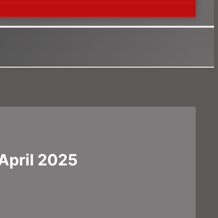
April 2025