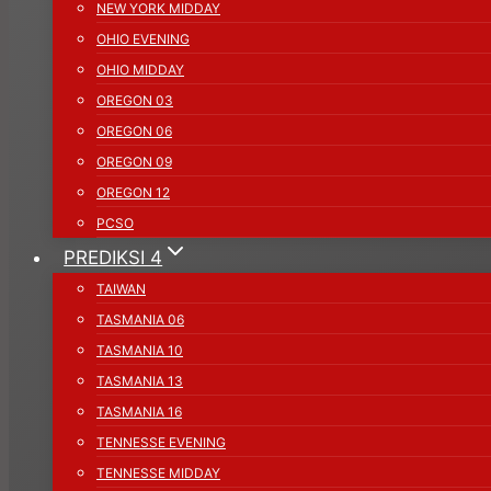
NEW YORK MIDDAY
OHIO EVENING
OHIO MIDDAY
OREGON 03
OREGON 06
OREGON 09
OREGON 12
PCSO
PREDIKSI 4
TAIWAN
TASMANIA 06
TASMANIA 10
TASMANIA 13
TASMANIA 16
TENNESSE EVENING
TENNESSE MIDDAY