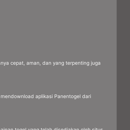
snya cepat, aman, dan yang terpenting juga
 mendownload aplikasi Panentogel dari
inan togel yang telah disediakan oleh situs