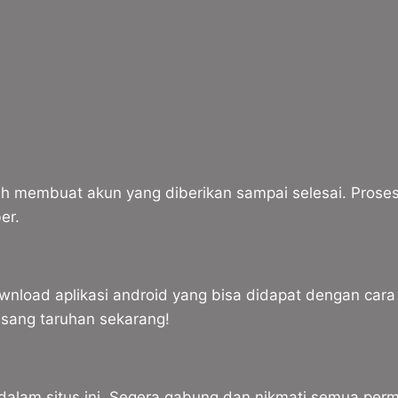
kah membuat akun yang diberikan sampai selesai. Prose
er.
nload aplikasi android yang bisa didapat dengan cara
sang taruhan sekarang!
dalam situs ini. Segera gabung dan nikmati semua perma