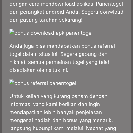
dengan cara mendownload aplikasi Panentogel
dari perangkat android Anda. Segera donwload
dan pasang taruhan sekarang!
Anda juga bisa mendapatkan bonus referral
togel dalam situs ini. Segera gabung dan
nikmati semua permainan togel yang telah
disediakan oleh situs ini.
Untuk kalian yang kurang paham dengan
informasi yang kami berikan dan ingin
mendapatkan lebih banyak penjelasan
mengenai hadiah dan bonus yang menarik,
langsung hubungi kami melalui livechat yang