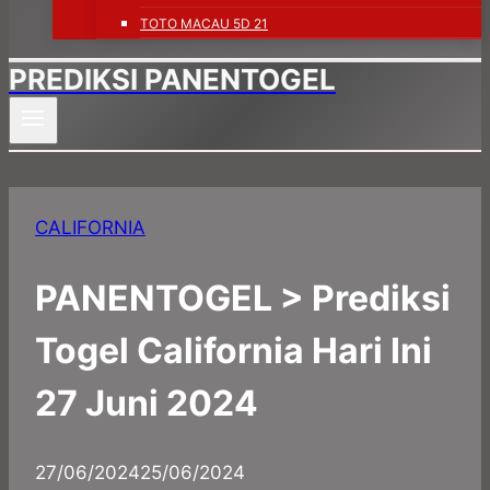
TOTO MACAU 5D 21
PREDIKSI PANENTOGEL
CALIFORNIA
PANENTOGEL > Prediksi
Togel California Hari Ini
27 Juni 2024
By
27/06/2024
panadmin
25/06/2024