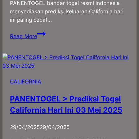
PANENTOGEL bandar togel resmi indonesia
menyediakan prediksi keluaran California hari
ini paling cepat…
PANENTOGEL
Read More
>
Prediksi
Togel
California
Hari
CALIFORNIA
Ini
14
PANENTOGEL > Prediksi Togel
Feb
California Hari Ini 03 Mei 2025
2025
By
29/04/2025
panadmin
29/04/2025