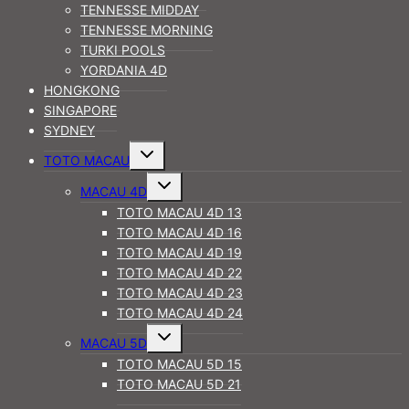
TENNESSE MIDDAY
TENNESSE MORNING
TURKI POOLS
YORDANIA 4D
HONGKONG
SINGAPORE
SYDNEY
Toggle
TOTO MACAU
child
menu
Toggle
MACAU 4D
child
menu
TOTO MACAU 4D 13
TOTO MACAU 4D 16
TOTO MACAU 4D 19
TOTO MACAU 4D 22
TOTO MACAU 4D 23
TOTO MACAU 4D 24
Toggle
MACAU 5D
child
menu
TOTO MACAU 5D 15
TOTO MACAU 5D 21