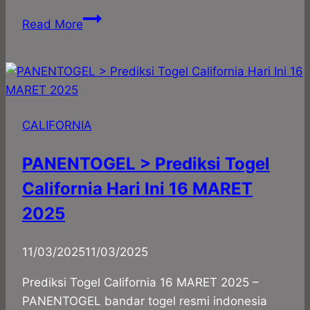
PANENTOGEL
Read More
>
Prediksi
Togel
California
Hari
CALIFORNIA
Ini
25
PANENTOGEL > Prediksi Togel
Agustus
California Hari Ini 16 MARET
2024
2025
By
11/03/2025
panadmin
11/03/2025
Prediksi Togel California 16 MARET 2025 –
PANENTOGEL bandar togel resmi indonesia