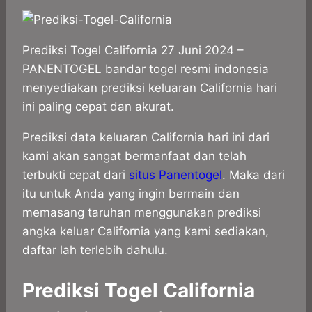
Prediksi Togel California 27 Juni 2024 –
PANENTOGEL bandar togel resmi indonesia
menyediakan prediksi keluaran California hari
ini paling cepat dan akurat.
Prediksi data keluaran California hari ini dari
kami akan sangat bermanfaat dan telah
terbukti cepat dari
situs Panentogel
. Maka dari
itu untuk Anda yang ingin bermain dan
memasang taruhan menggunakan prediksi
angka keluar California yang kami sediakan,
daftar lah terlebih dahulu.
Prediksi Togel California