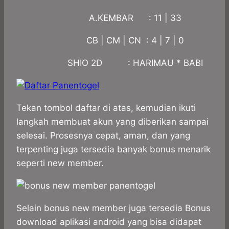
A.KEMBAR : 11 | 33
CB | CM | CN : 4 | 7 | 0
SHIO 2D : HARIMAU * BABI
Tekan tombol daftar di atas, kemudian ikuti
langkah membuat akun yang diberikan sampai
selesai. Prosesnya cepat, aman, dan yang
terpenting juga tersedia banyak bonus menarik
seperti new member.
Selain bonus new member juga tersedia Bonus
download aplikasi android yang bisa didapat