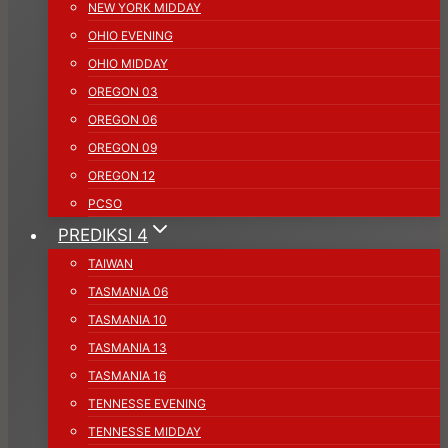
NEW YORK MIDDAY
OHIO EVENING
OHIO MIDDAY
OREGON 03
OREGON 06
OREGON 09
OREGON 12
PCSO
PREDIKSI 4
TAIWAN
TASMANIA 06
TASMANIA 10
TASMANIA 13
TASMANIA 16
TENNESSE EVENING
TENNESSE MIDDAY