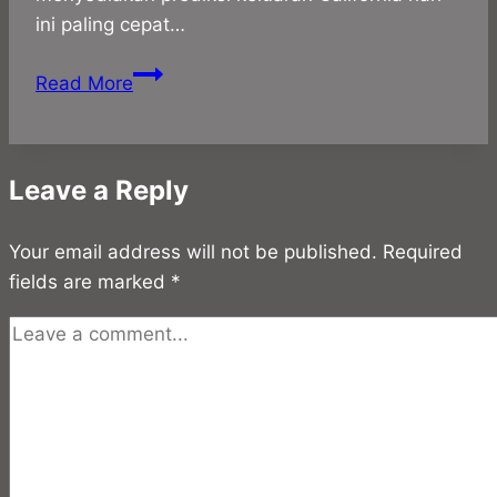
ini paling cepat…
PANENTOGEL
Read More
>
Prediksi
Togel
Leave a Reply
California
Hari
Your email address will not be published.
Ini
Required
fields are marked
14
*
Desember
2024