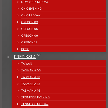
NEW YORK MIDDAY
OHIO EVENING
OHIO MIDDAY
OREGON 03
OREGON 06
OREGON 09
OREGON 12
PCSO
PREDIKSI 4
TAIWAN
TASMANIA 06
TASMANIA 10
TASMANIA 13
TASMANIA 16
TENNESSE EVENING
TENNESSE MIDDAY