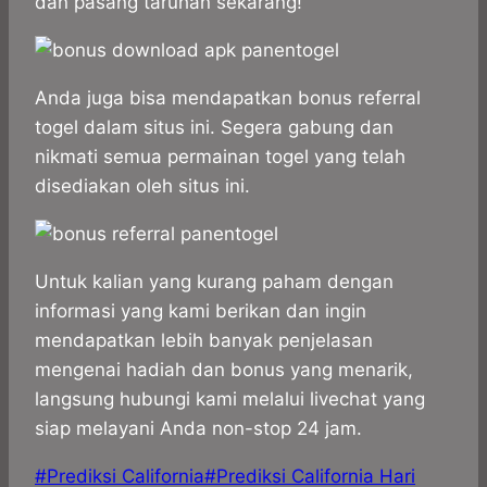
dan pasang taruhan sekarang!
Anda juga bisa mendapatkan bonus referral
togel dalam situs ini. Segera gabung dan
nikmati semua permainan togel yang telah
disediakan oleh situs ini.
Untuk kalian yang kurang paham dengan
informasi yang kami berikan dan ingin
mendapatkan lebih banyak penjelasan
mengenai hadiah dan bonus yang menarik,
langsung hubungi kami melalui livechat yang
siap melayani Anda non-stop 24 jam.
Post
#
Prediksi California
#
Prediksi California Hari