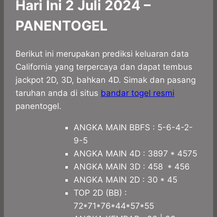
Hari Ini 2 Juli 2024 –
PANENTOGEL
Berikut ini merupakan prediksi keluaran data
California yang terpercaya dan dapat tembus
jackpot 2D, 3D, bahkan 4D. Simak dan pasang
taruhan anda di situs
bandar togel resmi
panentogel.
ANGKA MAIN BBFS : 5-6-4-2-
9-5
ANGKA MAIN 4D : 3897 * 4575
ANGKA MAIN 3D : 458 * 456
ANGKA MAIN 2D : 30 * 45
TOP 2D (BB) :
72*71*76*44*57*55