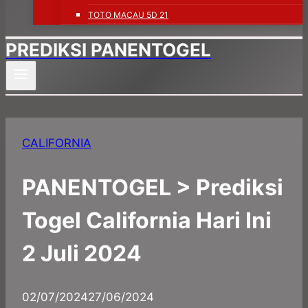
TOTO MACAU 5D 21
PREDIKSI PANENTOGEL
CALIFORNIA
PANENTOGEL > Prediksi
Togel California Hari Ini
2 Juli 2024
By
02/07/2024
panadmin
27/06/2024