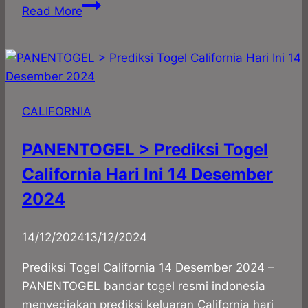
Prediksi
Read More
Togel
California
Hari
Ini
22
CALIFORNIA
Juli
2024
PANENTOGEL > Prediksi Togel
California Hari Ini 14 Desember
2024
By
14/12/2024
panadmin
13/12/2024
Prediksi Togel California 14 Desember 2024 –
PANENTOGEL bandar togel resmi indonesia
menyediakan prediksi keluaran California hari