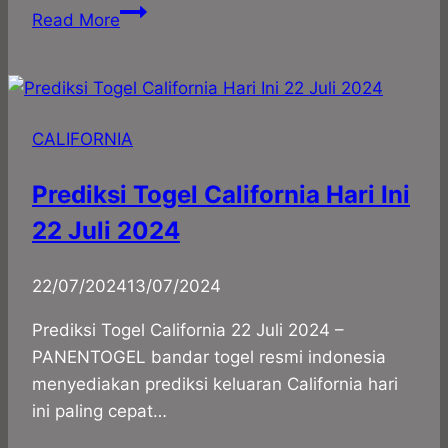
PANENTOGEL
Read More
>
Prediksi
Togel
California
CALIFORNIA
Hari
Ini
Prediksi Togel California Hari Ini
04
22 Juli 2024
September
2024
By
22/07/2024
panadmin
13/07/2024
Prediksi Togel California 22 Juli 2024 –
PANENTOGEL bandar togel resmi indonesia
menyediakan prediksi keluaran California hari
ini paling cepat…