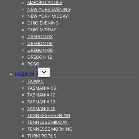
MAROKO POOLS
NEW YORK EVENING
NEW YORK MIDDAY
OHIO EVENING
OHIO MIDDAY
OREGON 03
OREGON 06
OREGON 09
OREGON 12
PCSO
Toggle
PREDIKSI 4
child
menu
TAIWAN
TASMANIA 06
TASMANIA 10
TASMANIA 13
TASMANIA 16
TENNESSE EVENING
TENNESSE MIDDAY
TENNESSE MORNING
TURKI POOLS