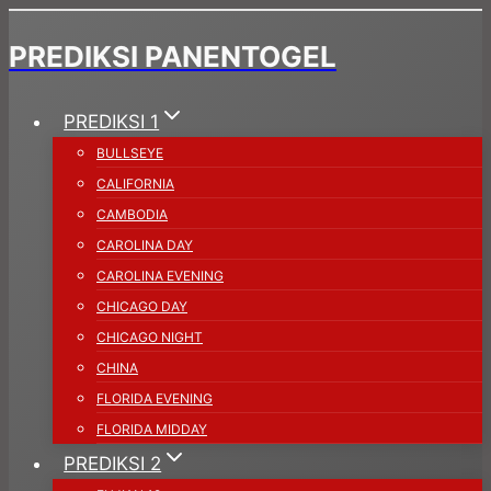
Skip
PREDIKSI PANENTOGEL
to
content
PREDIKSI 1
BULLSEYE
CALIFORNIA
CAMBODIA
CAROLINA DAY
CAROLINA EVENING
CHICAGO DAY
CHICAGO NIGHT
CHINA
FLORIDA EVENING
FLORIDA MIDDAY
PREDIKSI 2