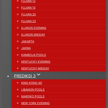
FUJIAN 12
FUJIAN 15
FUJIAN 20
FUJIAN 23
ILLINOIS EVENING
ILLINOIS MIDDAY
JAKARTA
JAPAN
KAMBOJA POOLS
KENTUCKY EVENING
KENTUCKY MIDDAY
PREDIKSI 3
KING KONG 4D
LIBANON POOLS
MAROKO POOLS
NEW YORK EVENING