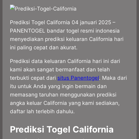
Prediksi Togel California 04 januari 2025 –
PANENTOGEL bandar togel resmi indonesia
menyediakan prediksi keluaran California hari
ini paling cepat dan akurat.
Prediksi data keluaran California hari ini dari
kami akan sangat bermanfaat dan telah
terbukti cepat dari
situs Panentogel
. Maka dari
itu untuk Anda yang ingin bermain dan
memasang taruhan menggunakan prediksi
angka keluar California yang kami sediakan,
daftar lah terlebih dahulu.
Prediksi Togel California