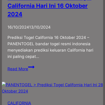
California Hari Ini 16 Oktober
2024
2024
By
16/10/2024
panadmin
13/10/2024
Prediksi Togel California 16 Oktober 2024 –
PANENTOGEL bandar togel resmi indonesia
menyediakan prediksi keluaran California hari
ini paling cepat…
PANENTOGEL
Read More
>
Prediksi
Togel
California
Hari
CALIFORNIA
Ini