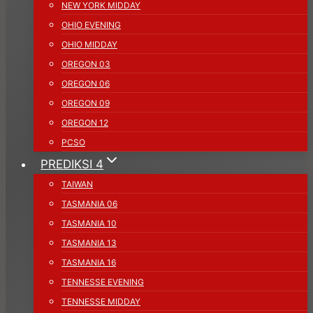
NEW YORK MIDDAY
OHIO EVENING
OHIO MIDDAY
OREGON 03
OREGON 06
OREGON 09
OREGON 12
PCSO
PREDIKSI 4
TAIWAN
TASMANIA 06
TASMANIA 10
TASMANIA 13
TASMANIA 16
TENNESSE EVENING
TENNESSE MIDDAY