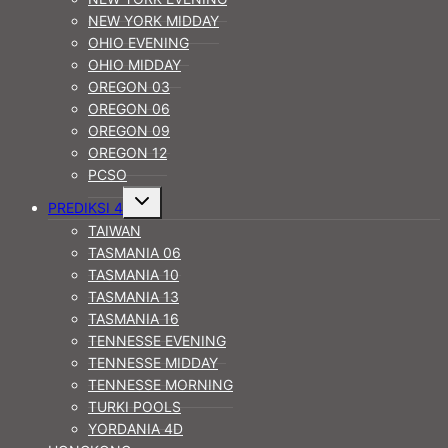
NEW YORK MIDDAY
OHIO EVENING
OHIO MIDDAY
OREGON 03
OREGON 06
OREGON 09
OREGON 12
PCSO
Toggle
PREDIKSI 4
child
menu
TAIWAN
TASMANIA 06
TASMANIA 10
TASMANIA 13
TASMANIA 16
TENNESSE EVENING
TENNESSE MIDDAY
TENNESSE MORNING
TURKI POOLS
YORDANIA 4D