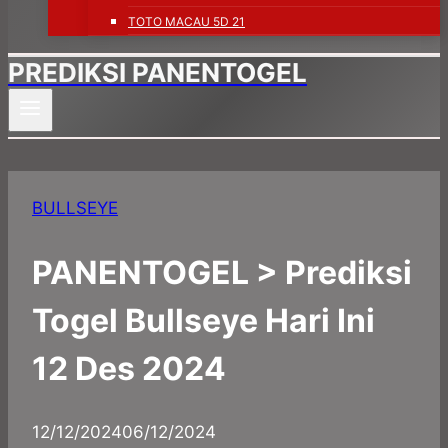
TOTO MACAU 5D 21
PREDIKSI PANENTOGEL
BULLSEYE
PANENTOGEL > Prediksi
Togel Bullseye Hari Ini
12 Des 2024
By
12/12/2024
panadmin
06/12/2024