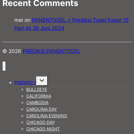
Recent Comments
mei
on
PANENTOGEL > Prediksi Togel Fujian 15
Hari Ini 26 Juni 2024
© 2026
PREDIKSI PANENTOGEL
Toggle
PREDIKSI 1
child
menu
BULLSEYE
CALIFORNIA
CAMBODIA
CAROLINA DAY
CAROLINA EVENING
CHICAGO DAY
CHICAGO NIGHT