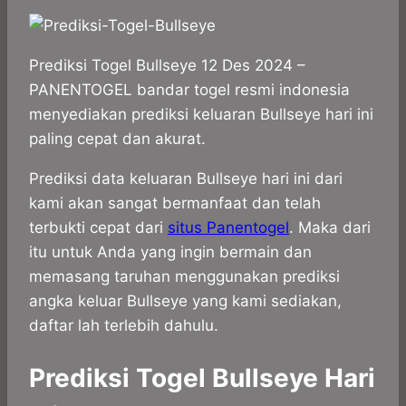
Prediksi Togel Bullseye 12 Des 2024 –
PANENTOGEL bandar togel resmi indonesia
menyediakan prediksi keluaran Bullseye hari ini
paling cepat dan akurat.
Prediksi data keluaran Bullseye hari ini dari
kami akan sangat bermanfaat dan telah
terbukti cepat dari
situs Panentogel
. Maka dari
itu untuk Anda yang ingin bermain dan
memasang taruhan menggunakan prediksi
angka keluar Bullseye yang kami sediakan,
daftar lah terlebih dahulu.
Prediksi Togel Bullseye Hari