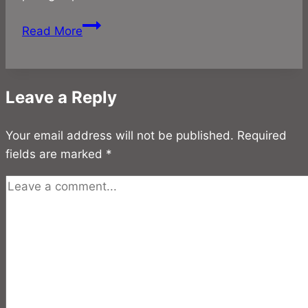
PANENTOGEL
Read More
>
Prediksi
Togel
Leave a Reply
Bullseye
Hari
Your email address will not be published.
Ini
Required
fields are marked
10
*
Okt
2024