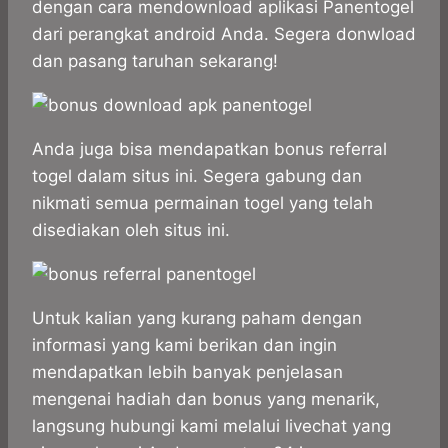
dengan cara mendownload aplikasi Panentogel
dari perangkat android Anda. Segera donwload
dan pasang taruhan sekarang!
Anda juga bisa mendapatkan bonus referral
togel dalam situs ini. Segera gabung dan
nikmati semua permainan togel yang telah
disediakan oleh situs ini.
Untuk kalian yang kurang paham dengan
informasi yang kami berikan dan ingin
mendapatkan lebih banyak penjelasan
mengenai hadiah dan bonus yang menarik,
langsung hubungi kami melalui livechat yang