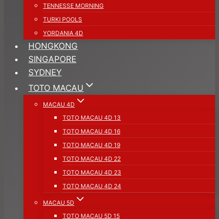
TENNESSE MORNING
TURKI POOLS
YORDANIA 4D
HONGKONG
SINGAPORE
SYDNEY
TOTO MACAU
MACAU 4D
TOTO MACAU 4D 13
TOTO MACAU 4D 16
TOTO MACAU 4D 19
TOTO MACAU 4D 22
TOTO MACAU 4D 23
TOTO MACAU 4D 24
MACAU 5D
TOTO MACAU 5D 15