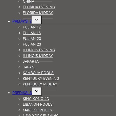
CHINA
FLORIDA EVENING
FLORIDA MIDDAY
Toggle
PREDIKSI 2
child
menu
FUJIAN 12
FUJIAN 15
FUJIAN 20
FUJIAN 23
ILLINOIS EVENING
ILLINOIS MIDDAY
JAKARTA
JAPAN
KAMBOJA POOLS
KENTUCKY EVENING
KENTUCKY MIDDAY
Toggle
PREDIKSI 3
child
menu
KING KONG 4D
LIBANON POOLS
MAROKO POOLS
NEW YORK EVENING