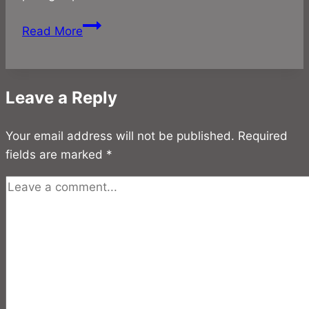
PANENTOGEL
Read More
>
Prediksi
Togel
Leave a Reply
Bullseye
Hari
Your email address will not be published.
Ini
Required
fields are marked
08
*
Sept
2024