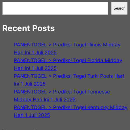
Search
Recent Posts
PANENTOGEL > Prediksi Togel Illinois Midday
Hari Ini 1 Juli 2025
PANENTOGEL > Prediksi Togel Florida Midday
Hari Ini 1 Juli 2025
PANENTOGEL > Prediksi Togel Turki Pools Hari
Ini 1 Juli 2025
PANENTOGEL > Prediksi Togel Tennesse
Midday Hari Ini 1 Juli 2025
PANENTOGEL > Prediksi Togel Kentucky Midday
Hari 1 Juli 2025