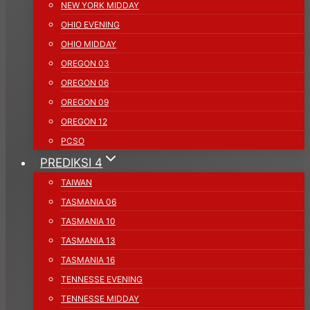
NEW YORK MIDDAY
OHIO EVENING
OHIO MIDDAY
OREGON 03
OREGON 06
OREGON 09
OREGON 12
PCSO
PREDIKSI 4
TAIWAN
TASMANIA 06
TASMANIA 10
TASMANIA 13
TASMANIA 16
TENNESSE EVENING
TENNESSE MIDDAY