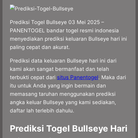
Prediksi Togel Bullseye 03 Mei 2025 –
PANENTOGEL bandar togel resmi indonesia
menyediakan prediksi keluaran Bullseye hari ini
paling cepat dan akurat.
Prediksi data keluaran Bullseye hari ini dari
kami akan sangat bermanfaat dan telah
terbukti cepat dari
situs Panentogel
. Maka dari
itu untuk Anda yang ingin bermain dan
memasang taruhan menggunakan prediksi
angka keluar Bullseye yang kami sediakan,
daftar lah terlebih dahulu.
Prediksi Togel Bullseye Hari