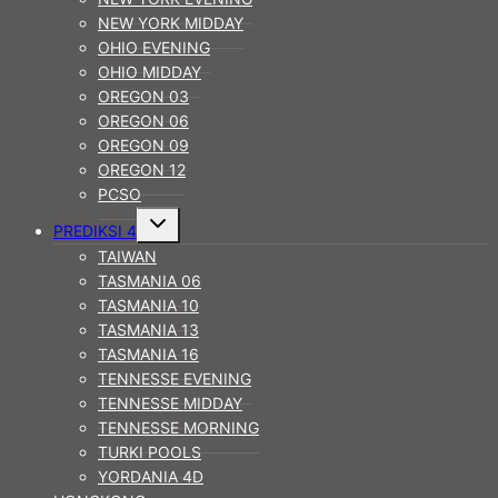
NEW YORK MIDDAY
OHIO EVENING
OHIO MIDDAY
OREGON 03
OREGON 06
OREGON 09
OREGON 12
PCSO
Toggle
PREDIKSI 4
child
menu
TAIWAN
TASMANIA 06
TASMANIA 10
TASMANIA 13
TASMANIA 16
TENNESSE EVENING
TENNESSE MIDDAY
TENNESSE MORNING
TURKI POOLS
YORDANIA 4D