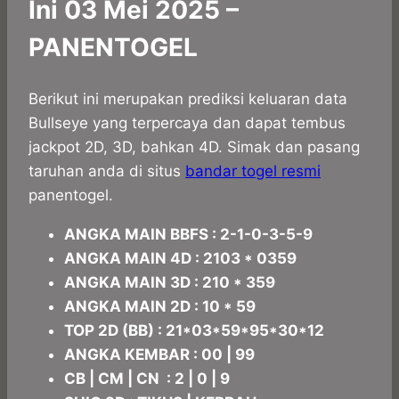
Ini 03 Mei
2025 –
PANENTOGEL
Berikut ini merupakan prediksi keluaran data
Bullseye yang terpercaya dan dapat tembus
jackpot 2D, 3D, bahkan 4D. Simak dan pasang
taruhan anda di situs
bandar togel resmi
panentogel.
ANGKA MAIN BBFS : 2-1-0-3-5-9
ANGKA MAIN 4D : 2103 * 0359
ANGKA MAIN 3D : 210 * 359
ANGKA MAIN 2D : 10 * 59
TOP 2D (BB) : 21*03*59*95*30*12
ANGKA KEMBAR : 00 | 99
CB | CM | CN : 2 | 0 | 9