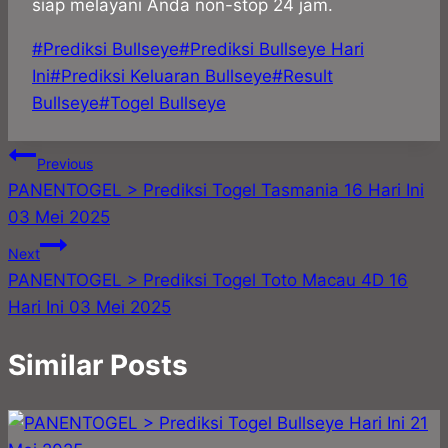
siap melayani Anda non-stop 24 jam.
Post
#
Prediksi Bullseye
#
Prediksi Bullseye Hari
Tags:
Ini
#
Prediksi Keluaran Bullseye
#
Result
Bullseye
#
Togel Bullseye
Post
Previous
PANENTOGEL > Prediksi Togel Tasmania 16 Hari Ini
navigation
03 Mei 2025
Next
PANENTOGEL > Prediksi Togel Toto Macau 4D 16
Hari Ini 03 Mei 2025
Similar Posts