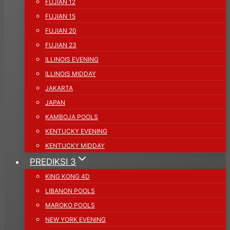
FUJIAN 12
FUJIAN 15
FUJIAN 20
FUJIAN 23
ILLINOIS EVENING
ILLINOIS MIDDAY
JAKARTA
JAPAN
KAMBOJA POOLS
KENTUCKY EVENING
KENTUCKY MIDDAY
PREDIKSI 3
KING KONG 4D
LIBANON POOLS
MAROKO POOLS
NEW YORK EVENING