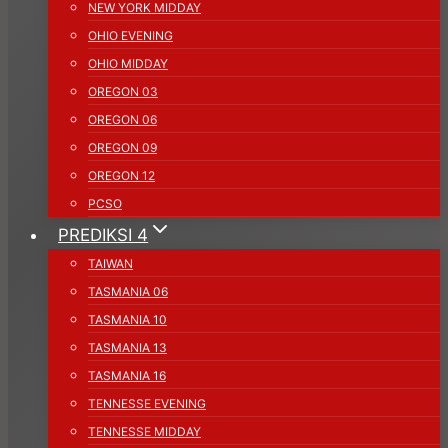
NEW YORK MIDDAY
OHIO EVENING
OHIO MIDDAY
OREGON 03
OREGON 06
OREGON 09
OREGON 12
PCSO
PREDIKSI 4
TAIWAN
TASMANIA 06
TASMANIA 10
TASMANIA 13
TASMANIA 16
TENNESSE EVENING
TENNESSE MIDDAY