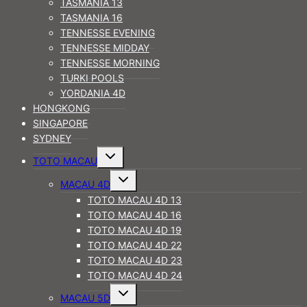
TASMANIA 13
TASMANIA 16
TENNESSE EVENING
TENNESSE MIDDAY
TENNESSE MORNING
TURKI POOLS
YORDANIA 4D
HONGKONG
SINGAPORE
SYDNEY
Toggle
TOTO MACAU
child
menu
Toggle
MACAU 4D
child
menu
TOTO MACAU 4D 13
TOTO MACAU 4D 16
TOTO MACAU 4D 19
TOTO MACAU 4D 22
TOTO MACAU 4D 23
TOTO MACAU 4D 24
Toggle
MACAU 5D
child