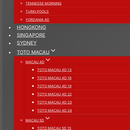
TENNESSE MORNING
TURKI POOLS
YORDANIA 4D
HONGKONG
SINGAPORE
SYDNEY
TOTO MACAU
MACAU 4D
TOTO MACAU 4D 13
TOTO MACAU 4D 16
TOTO MACAU 4D 19
TOTO MACAU 4D 22
TOTO MACAU 4D 23
TOTO MACAU 4D 24
MACAU 5D
TOTO MACAU 5D 15