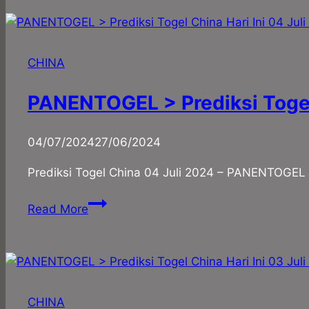
Togel
China
Hari
CHINA
Ini
05
PANENTOGEL > Prediksi Togel 
Juli
2024
By
04/07/2024
panadmin
27/06/2024
Prediksi Togel China 04 Juli 2024 – PANENTOGEL b
PANENTOGEL
Read More
>
Prediksi
Togel
China
Hari
CHINA