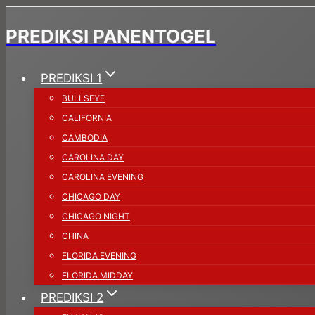
Skip
PREDIKSI PANENTOGEL
to
content
PREDIKSI 1
BULLSEYE
CALIFORNIA
CAMBODIA
CAROLINA DAY
CAROLINA EVENING
CHICAGO DAY
CHICAGO NIGHT
CHINA
FLORIDA EVENING
FLORIDA MIDDAY
PREDIKSI 2