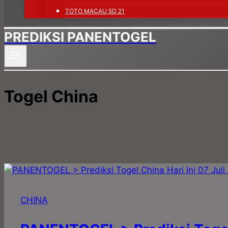
TOTO MACAU 5D 21
PREDIKSI PANENTOGEL
Togel China
CHINA