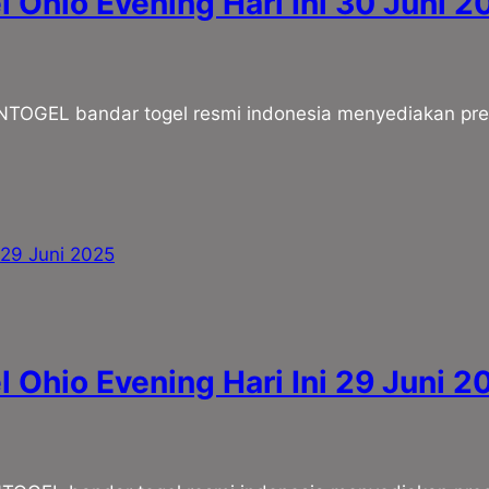
Ohio Evening Hari Ini 30 Juni 2
NTOGEL bandar togel resmi indonesia menyediakan predi
Ohio Evening Hari Ini 29 Juni 2