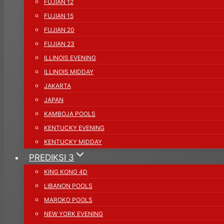
FUJIAN 12
FUJIAN 15
FUJIAN 20
FUJIAN 23
ILLINOIS EVENING
ILLINOIS MIDDAY
JAKARTA
JAPAN
KAMBOJA POOLS
KENTUCKY EVENING
KENTUCKY MIDDAY
PREDIKSI 3
KING KONG 4D
LIBANON POOLS
MAROKO POOLS
NEW YORK EVENING