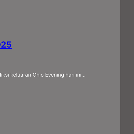
025
si keluaran Ohio Evening hari ini…