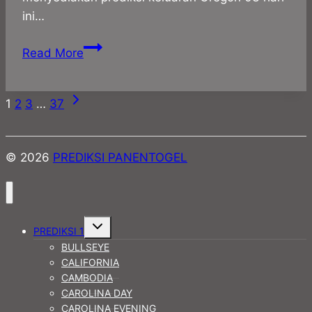
ini…
PANENTOGEL
Read More
>
Prediksi
Next
Page
Togel
1
2
3
…
37
Page
Oregon
navigation
03
© 2026
PREDIKSI PANENTOGEL
Hari
Ini
21
Juni
Toggle
PREDIKSI 1
2025
child
menu
BULLSEYE
CALIFORNIA
CAMBODIA
CAROLINA DAY
CAROLINA EVENING