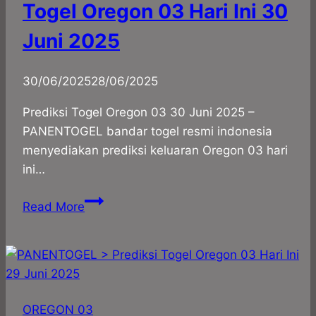
Togel Oregon 03 Hari Ini 30
Juni 2025
By
30/06/2025
panadmin
28/06/2025
Prediksi Togel Oregon 03 30 Juni 2025 –
PANENTOGEL bandar togel resmi indonesia
menyediakan prediksi keluaran Oregon 03 hari
ini…
PANENTOGEL
Read More
>
Prediksi
Togel
Oregon
03
OREGON 03
Hari