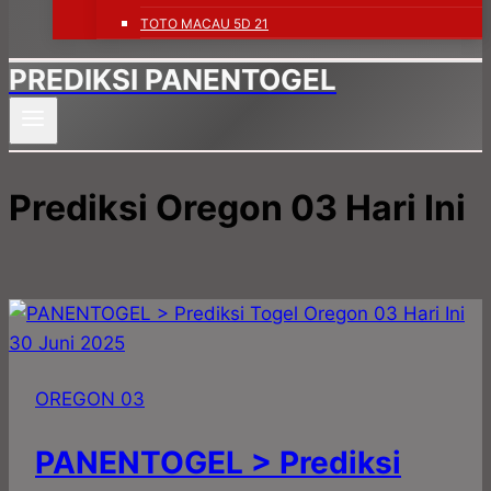
TOTO MACAU 5D 21
PREDIKSI PANENTOGEL
Prediksi Oregon 03 Hari Ini
OREGON 03
PANENTOGEL > Prediksi