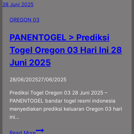
Oregon
03
OREGON 03
Hari
Ini
PANENTOGEL > Prediksi
29
Juni
Togel Oregon 03 Hari Ini 28
2025
Juni 2025
By
28/06/2025
panadmin
27/06/2025
Prediksi Togel Oregon 03 28 Juni 2025 –
PANENTOGEL bandar togel resmi indonesia
menyediakan prediksi keluaran Oregon 03 hari
ini…
PANENTOGEL
Read More