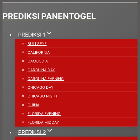
Skip
PREDIKSI PANENTOGEL
to
content
PREDIKSI 1
BULLSEYE
CALIFORNIA
CAMBODIA
CAROLINA DAY
CAROLINA EVENING
CHICAGO DAY
CHICAGO NIGHT
CHINA
FLORIDA EVENING
FLORIDA MIDDAY
PREDIKSI 2