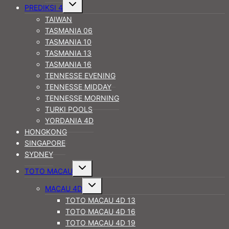
Toggle
PREDIKSI 4
child
menu
TAIWAN
TASMANIA 06
TASMANIA 10
TASMANIA 13
TASMANIA 16
TENNESSE EVENING
TENNESSE MIDDAY
TENNESSE MORNING
TURKI POOLS
YORDANIA 4D
HONGKONG
SINGAPORE
SYDNEY
Toggle
TOTO MACAU
child
menu
Toggle
MACAU 4D
child
menu
TOTO MACAU 4D 13
TOTO MACAU 4D 16
TOTO MACAU 4D 19