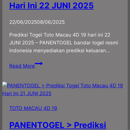
Hari Ini 22 JUNI 2025
JUNI
2025
By
22/06/2025
panadmin
08/06/2025
Prediksi Togel Toto Macau 4D 19 hari ini 22
JUNI 2025 – PANENTOGEL bandar togel resmi
indonesia menyediakan prediksi keluaran…
PANENTOGEL
Read More
>
Prediksi
Togel
Toto
Macau
TOTO MACAU 4D 19
4D
19
PANENTOGEL > Prediksi
Hari