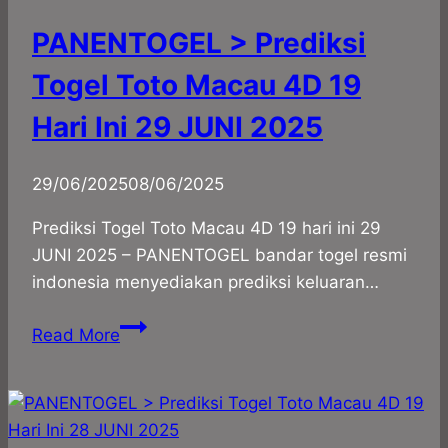
19
PANENTOGEL > Prediksi
Hari
Ini
Togel Toto Macau 4D 19
30
Hari Ini 29 JUNI 2025
JUNI
2025
By
29/06/2025
panadmin
08/06/2025
Prediksi Togel Toto Macau 4D 19 hari ini 29
JUNI 2025 – PANENTOGEL bandar togel resmi
indonesia menyediakan prediksi keluaran…
PANENTOGEL
Read More
>
Prediksi
Togel
Toto