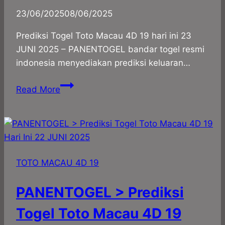
By
23/06/2025
panadmin
08/06/2025
Prediksi Togel Toto Macau 4D 19 hari ini 23
JUNI 2025 – PANENTOGEL bandar togel resmi
indonesia menyediakan prediksi keluaran…
PANENTOGEL
Read More
>
Prediksi
Togel
Toto
Macau
TOTO MACAU 4D 19
4D
19
PANENTOGEL > Prediksi
Hari
Ini
Togel Toto Macau 4D 19
23