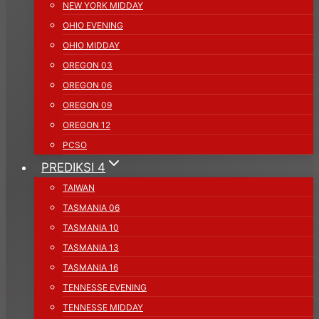
NEW YORK MIDDAY
OHIO EVENING
OHIO MIDDAY
OREGON 03
OREGON 06
OREGON 09
OREGON 12
PCSO
PREDIKSI 4
TAIWAN
TASMANIA 06
TASMANIA 10
TASMANIA 13
TASMANIA 16
TENNESSE EVENING
TENNESSE MIDDAY