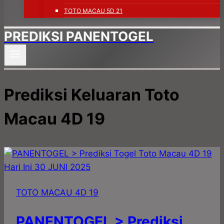
TOTO MACAU 5D 21
PREDIKSI PANENTOGEL
Prediksi Keluaran Toto
Macau 4D 19
TOTO MACAU 4D 19
PANENTOGEL > Prediksi