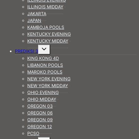
ILLINOIS MIDDAY
JAKARTA
JAPAN
KAMBOJA POOLS
KENTUCKY EVENING
KENTUCKY MIDDAY
Toggle
PREDIKSI 3
child
menu
KING KONG 4D
LIBANON POOLS
MAROKO POOLS
NEW YORK EVENING
NEW YORK MIDDAY
OHIO EVENING
OHIO MIDDAY
OREGON 03
OREGON 06
OREGON 09
OREGON 12
PCSO