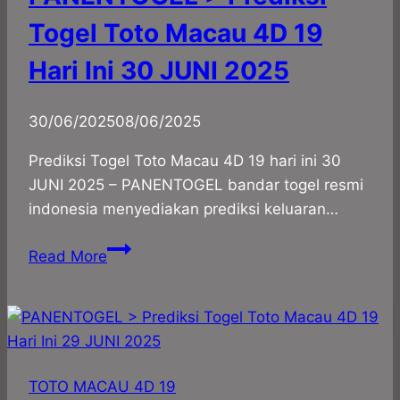
Togel Toto Macau 4D 19
Hari Ini 30 JUNI 2025
By
30/06/2025
panadmin
08/06/2025
Prediksi Togel Toto Macau 4D 19 hari ini 30
JUNI 2025 – PANENTOGEL bandar togel resmi
indonesia menyediakan prediksi keluaran…
PANENTOGEL
Read More
>
Prediksi
Togel
Toto
Macau
TOTO MACAU 4D 19
4D