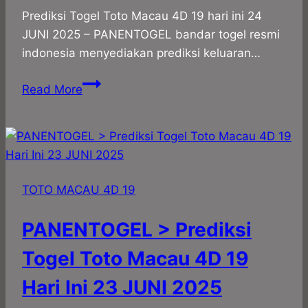
Prediksi Togel Toto Macau 4D 19 hari ini 24
JUNI 2025 – PANENTOGEL bandar togel resmi
indonesia menyediakan prediksi keluaran…
PANENTOGEL
Read More
>
Prediksi
Togel
Toto
Macau
TOTO MACAU 4D 19
4D
19
PANENTOGEL > Prediksi
Hari
Ini
Togel Toto Macau 4D 19
24
Hari Ini 23 JUNI 2025
JUNI
2025