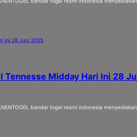
ANENTOGEL bandar togel resmi indonesia menyediakan p
 Tennesse Midday Hari Ini 28 Ju
ANENTOGEL bandar togel resmi indonesia menyediakan p