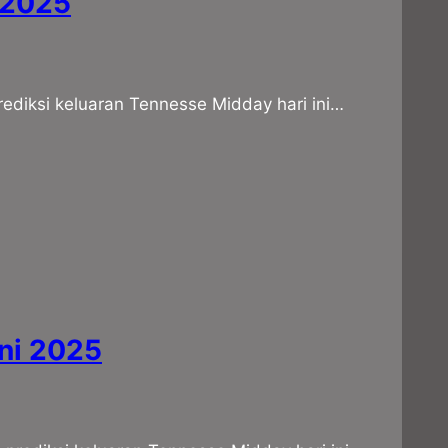
 2025
ediksi keluaran Tennesse Midday hari ini…
ni 2025