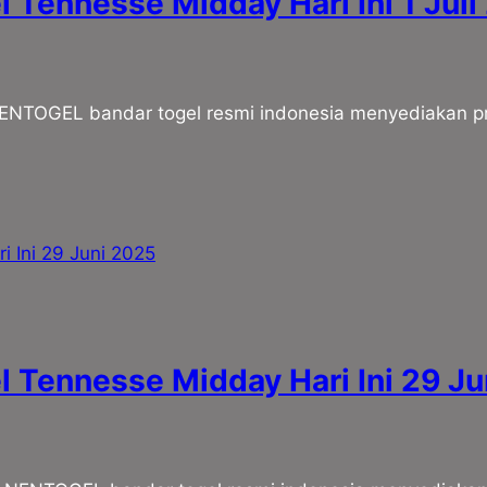
Tennesse Midday Hari Ini 1 Juli
NENTOGEL bandar togel resmi indonesia menyediakan pr
 Tennesse Midday Hari Ini 29 Ju