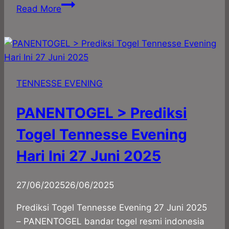
PANENTOGEL
Read More
>
Prediksi
Togel
Tennesse
Evening
TENNESSE EVENING
Hari
Ini
PANENTOGEL > Prediksi
28
Juni
Togel Tennesse Evening
2025
Hari Ini 27 Juni 2025
By
27/06/2025
panadmin
26/06/2025
Prediksi Togel Tennesse Evening 27 Juni 2025
– PANENTOGEL bandar togel resmi indonesia