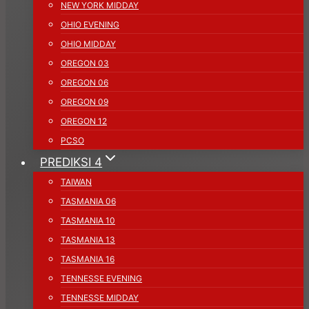
NEW YORK MIDDAY
OHIO EVENING
OHIO MIDDAY
OREGON 03
OREGON 06
OREGON 09
OREGON 12
PCSO
PREDIKSI 4
TAIWAN
TASMANIA 06
TASMANIA 10
TASMANIA 13
TASMANIA 16
TENNESSE EVENING
TENNESSE MIDDAY