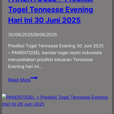
Togel Tennesse Evening
Hari Ini 30 Juni 2025
By
30/06/2025
panadmin
28/06/2025
Prediksi Togel Tennesse Evening 30 Juni 2025
– PANENTOGEL bandar togel resmi indonesia
menyediakan prediksi keluaran Tennesse
Evening hari ini…
PANENTOGEL
Read More
>
Prediksi
Togel
Tennesse
Evening