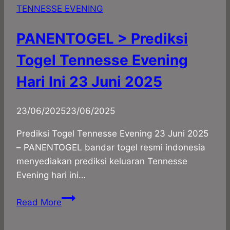
TENNESSE EVENING
Hari
Ini
PANENTOGEL > Prediksi
24
Juni
Togel Tennesse Evening
2025
Hari Ini 23 Juni 2025
By
23/06/2025
panadmin
23/06/2025
Prediksi Togel Tennesse Evening 23 Juni 2025
– PANENTOGEL bandar togel resmi indonesia
menyediakan prediksi keluaran Tennesse
Evening hari ini…
PANENTOGEL
Read More
>
Prediksi