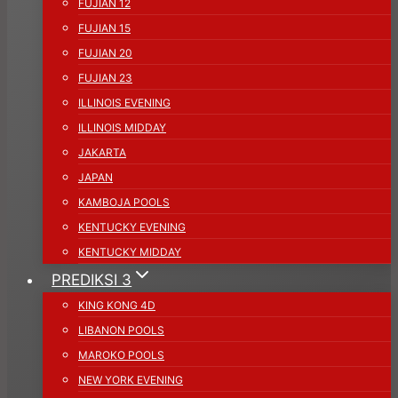
FUJIAN 12
FUJIAN 15
FUJIAN 20
FUJIAN 23
ILLINOIS EVENING
ILLINOIS MIDDAY
JAKARTA
JAPAN
KAMBOJA POOLS
KENTUCKY EVENING
KENTUCKY MIDDAY
PREDIKSI 3
KING KONG 4D
LIBANON POOLS
MAROKO POOLS
NEW YORK EVENING