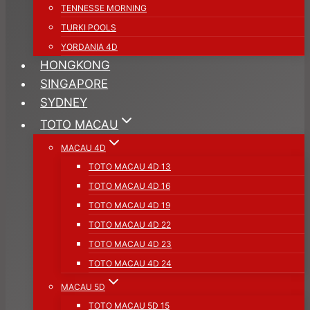
TENNESSE MORNING
TURKI POOLS
YORDANIA 4D
HONGKONG
SINGAPORE
SYDNEY
TOTO MACAU
MACAU 4D
TOTO MACAU 4D 13
TOTO MACAU 4D 16
TOTO MACAU 4D 19
TOTO MACAU 4D 22
TOTO MACAU 4D 23
TOTO MACAU 4D 24
MACAU 5D
TOTO MACAU 5D 15