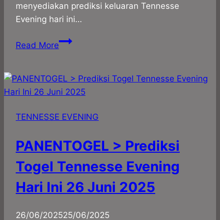
menyediakan prediksi keluaran Tennesse
Evening hari ini…
PANENTOGEL
Read More
>
Prediksi
Togel
Tennesse
Evening
TENNESSE EVENING
Hari
Ini
PANENTOGEL > Prediksi
27
Juni
Togel Tennesse Evening
2025
Hari Ini 26 Juni 2025
By
26/06/2025
panadmin
25/06/2025