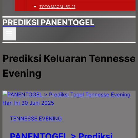
TOTO MACAU 5D 21
PREDIKSI PANENTOGEL
Prediksi Keluaran Tennesse
Evening
TENNESSE EVENING
PANENTOGEL > Prediksi