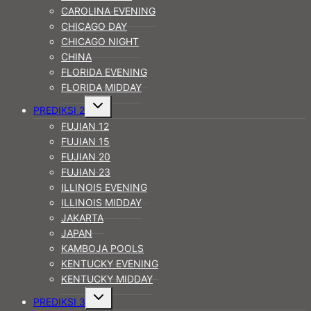
CAROLINA EVENING
CHICAGO DAY
CHICAGO NIGHT
CHINA
FLORIDA EVENING
FLORIDA MIDDAY
Toggle
PREDIKSI 2
child
menu
FUJIAN 12
FUJIAN 15
FUJIAN 20
FUJIAN 23
ILLINOIS EVENING
ILLINOIS MIDDAY
JAKARTA
JAPAN
KAMBOJA POOLS
KENTUCKY EVENING
KENTUCKY MIDDAY
Toggle
PREDIKSI 3
child