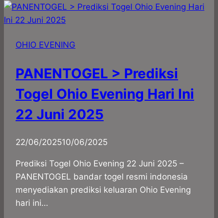
Togel
Ohio
Evening
OHIO EVENING
Hari
Ini
PANENTOGEL > Prediksi
23
Juni
Togel Ohio Evening Hari Ini
2025
22 Juni 2025
By
22/06/2025
panadmin
10/06/2025
Prediksi Togel Ohio Evening 22 Juni 2025 –
PANENTOGEL bandar togel resmi indonesia
menyediakan prediksi keluaran Ohio Evening
hari ini…