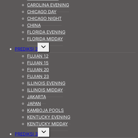
CAROLINA EVENING
CHICAGO DAY
CHICAGO NIGHT
CHINA
FLORIDA EVENING
FLORIDA MIDDAY
Toggle
PREDIKSI 2
child
menu
FUJIAN 12
FUJIAN 15
FUJIAN 20
FUJIAN 23
ILLINOIS EVENING
ILLINOIS MIDDAY
JAKARTA
JAPAN
KAMBOJA POOLS
KENTUCKY EVENING
KENTUCKY MIDDAY
Toggle
PREDIKSI 3
child