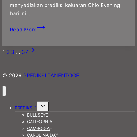
menyediakan prediksi keluaran Ohio Evening
hari ini…
PANENTOGEL
Read More
>
Prediksi
Next
Page
Togel
1
2
3
…
37
Page
Ohio
navigation
Evening
© 2026
PREDIKSI PANENTOGEL
Hari
Ini
21
Juni
Toggle
PREDIKSI 1
2025
child
menu
BULLSEYE
CALIFORNIA
CAMBODIA
CAROLINA DAY