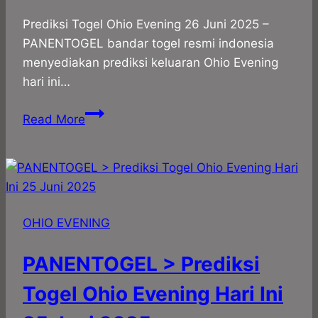
Prediksi Togel Ohio Evening 26 Juni 2025 –
PANENTOGEL bandar togel resmi indonesia
menyediakan prediksi keluaran Ohio Evening
hari ini…
PANENTOGEL
Read More
>
Prediksi
Togel
Ohio
Evening
OHIO EVENING
Hari
Ini
PANENTOGEL > Prediksi
26
Juni
Togel Ohio Evening Hari Ini
2025