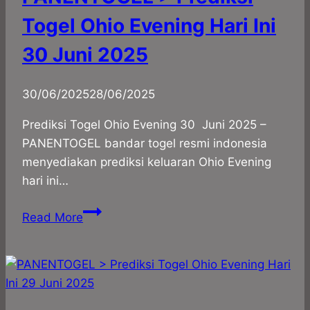
Togel Ohio Evening Hari Ini
30 Juni 2025
By
30/06/2025
panadmin
28/06/2025
Prediksi Togel Ohio Evening 30 Juni 2025 –
PANENTOGEL bandar togel resmi indonesia
menyediakan prediksi keluaran Ohio Evening
hari ini…
PANENTOGEL
Read More
>
Prediksi
Togel
Ohio
Evening